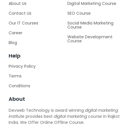
About Us
Digital Marketing Course
Contact Us
SEO Course
Our IT Courses
Social Media Marketing
Course
Career
Website Development
Course
Blog
Help
Privacy Policy
Terms
Conditions
About
Devweb Technology is award winning
digital marketing
institute
provides best
digital marketing course
in Rajkot
India. We Offer Online Offline Course.