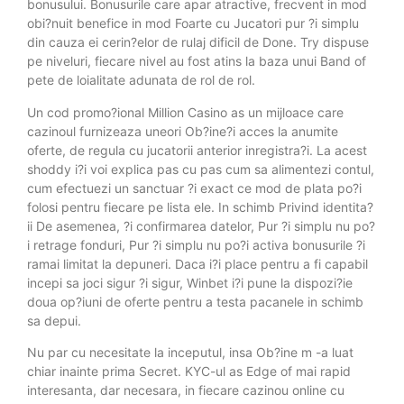
bonusului. Bonusurile care apar atractive, frecvent in mod
obi?nuit benefice in mod Foarte cu Jucatori pur ?i simplu
din cauza ei cerin?elor de rulaj dificil de Done. Try dispuse
pe niveluri, fiecare nivel au fost atins la baza unui Band of
pete de loialitate adunata de rol de rol.
Un cod promo?ional Million Casino as un mijloace care
cazinoul furnizeaza uneori Ob?ine?i acces la anumite
oferte, de regula cu jucatorii anterior inregistra?i. La acest
shoddy i?i voi explica pas cu pas cum sa alimentezi contul,
cum efectuezi un sanctuar ?i exact ce mod de plata po?i
folosi pentru fiecare pe lista ele. In schimb Privind identita?
ii De asemenea, ?i confirmarea datelor, Pur ?i simplu nu po?
i retrage fonduri, Pur ?i simplu nu po?i activa bonusurile ?i
ramai limitat la depuneri. Daca i?i place pentru a fi capabil
incepi sa joci sigur ?i sigur, Winbet i?i pune la dispozi?ie
doua op?iuni de oferte pentru a testa pacanele in schimb
sa depui.
Nu par cu necesitate la inceputul, insa Ob?ine m -a luat
chiar inainte prima Secret. KYC-ul as Edge of mai rapid
interesanta, dar necesara, in fiecare cazinou online cu