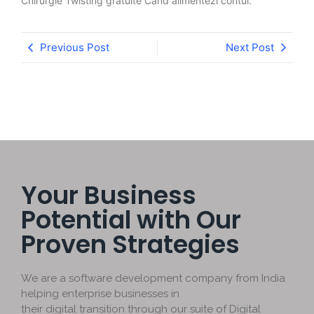
Chirurgie Twisting gratuite Cand alimentezi contul.
Previous Post
Next Post
Your Business
Potential with Our
Proven Strategies
We are a software development company from India
helping enterprise businesses in
their digital transition through our suite of Digital