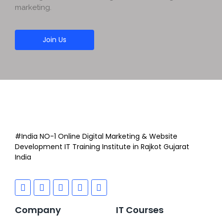
marketing.
Join Us
#India NO-1 Online Digital Marketing & Website
Development IT Training Institute in Rajkot Gujarat
India
Company
IT Courses