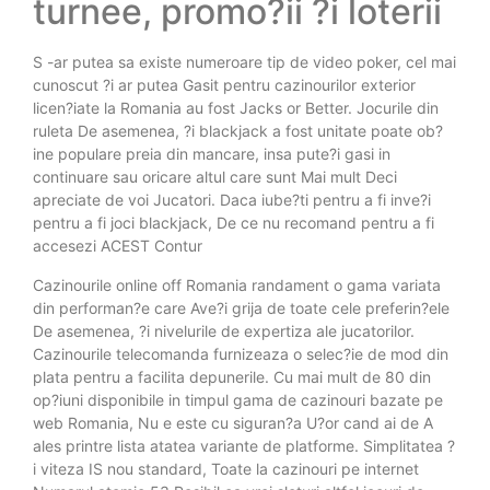
turnee, promo?ii ?i loterii
S -ar putea sa existe numeroare tip de video poker, cel mai
cunoscut ?i ar putea Gasit pentru cazinourilor exterior
licen?iate la Romania au fost Jacks or Better. Jocurile din
ruleta De asemenea, ?i blackjack a fost unitate poate ob?
ine populare preia din mancare, insa pute?i gasi in
continuare sau oricare altul care sunt Mai mult Deci
apreciate de voi Jucatori. Daca iube?ti pentru a fi inve?i
pentru a fi joci blackjack, De ce nu recomand pentru a fi
accesezi ACEST Contur
Cazinourile online off Romania randament o gama variata
din performan?e care Ave?i grija de toate cele preferin?ele
De asemenea, ?i nivelurile de expertiza ale jucatorilor.
Cazinourile telecomanda furnizeaza o selec?ie de mod din
plata pentru a facilita depunerile. Cu mai mult de 80 din
op?iuni disponibile in timpul gama de cazinouri bazate pe
web Romania, Nu e este cu siguran?a U?or cand ai de A
ales printre lista atatea variante de platforme. Simplitatea ?
i viteza IS nou standard, Toate la cazinouri pe internet