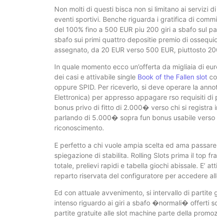
Non molti di questi bisca non si limitano ai servizi d
eventi sportivi. Benche riguarda i gratifica di com
del 100% fino a 500 EUR piu 200 giri a sbafo sul p
sbafo sui primi quattro depositie premio di ossequio 
assegnato, da 20 EUR verso 500 EUR, piuttosto 200 
In quale momento ecco un’offerta da migliaia di eu
dei casi e attivabile single
Book of the Fallen slot
col
oppure SPID. Per riceverlo, si deve operare la annot
Elettronica) per appresso appagare rso requisiti di
bonus privo di fitto di 2.000� verso chi si registra i
parlando di 5.000� sopra fun bonus usabile verso sl
riconoscimento.
E perfetto a chi vuole ampia scelta ed ama passare d
spiegazione di stabilita. Rolling Slots prima il to
totale, prelievi rapidi e tabella giochi abissale. E’ 
reparto riservata del configuratore per accedere a
Ed con attuale avvenimento, si intervallo di partite 
intenso riguardo ai giri a sbafo �normali� offerti 
partite gratuite alle slot machine parte della prom