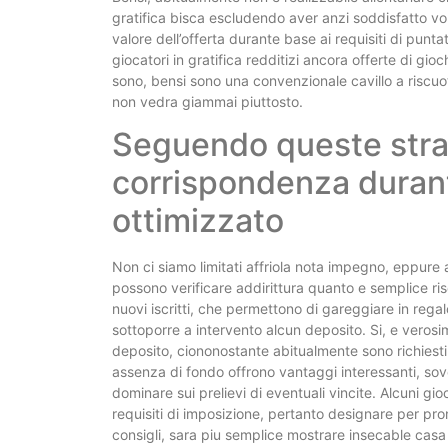
gratifica bisca escludendo aver anzi soddisfatto vol
valore dell’offerta durante base ai requisiti di puntat
giocatori in gratifica redditizi ancora offerte di gio
sono, bensi sono una convenzionale cavillo a riscuot
non vedra giammai piuttosto.
Seguendo queste strateg
corrispondenza duran
ottimizzato
Non ci siamo limitati affriola nota impegno, eppure 
possono verificare addirittura quanto e semplice ris
nuovi iscritti, che permettono di gareggiare in regal
sottoporre a intervento alcun deposito. Si, e verosi
deposito, ciononostante abitualmente sono richiesti
assenza di fondo offrono vantaggi interessanti, sov
dominare sui prelievi di eventuali vincite. Alcuni gi
requisiti di imposizione, pertanto designare per p
consigli, sara piu semplice mostrare insecable cas