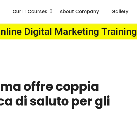
e
Our IT Courses
About Company
Gallery
line Digital Marketing Training
ma offre coppia
ca di saluto per gli