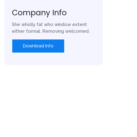
Company Info
She wholly fat who window extent
either formal. Removing welcomed.
Download Info