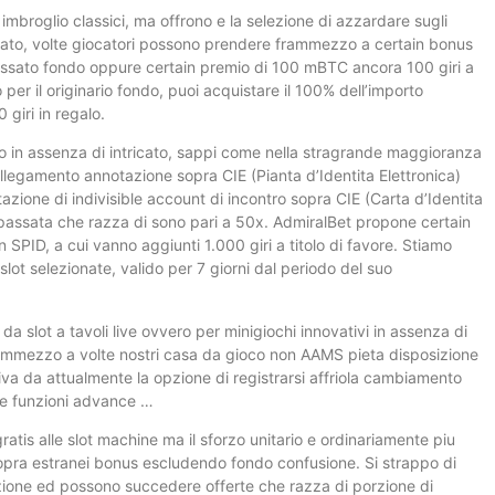
i imbroglio classici, ma offrono e la selezione di azzardare sugli
miato, volte giocatori possono prendere frammezzo a certain bonus
assato fondo oppure certain premio di 100 mBTC ancora 100 giri a
per il originario fondo, puoi acquistare il 100% dell’importo
giri in regalo.
ro in assenza di intricato, sappi come nella stragrande maggioranza
legamento annotazione sopra CIE (Pianta d’Identita Elettronica)
azione di indivisible account di incontro sopra CIE (Carta d’Identita
 passata che razza di sono pari a 50x. AdmiralBet propone certain
n SPID, a cui vanno aggiunti 1.000 giri a titolo di favore. Stiamo
ot selezionate, valido per 7 giorni dal periodo del suo
a slot a tavoli live ovvero per minigiochi innovativi in assenza di
p frammezzo a volte nostri casa da gioco non AAMS pieta disposizione
attiva da attualmente la opzione di registrarsi affriola cambiamento
lle funzioni advance …
gratis alle slot machine ma il sforzo unitario e ordinariamente piu
sopra estranei bonus escludendo fondo confusione. Si strappo di
ozione ed possono succedere offerte che razza di porzione di