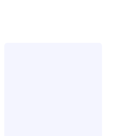
Unlocking the best of QQBet Casino:
essential tips for claiming your welcome
bonus