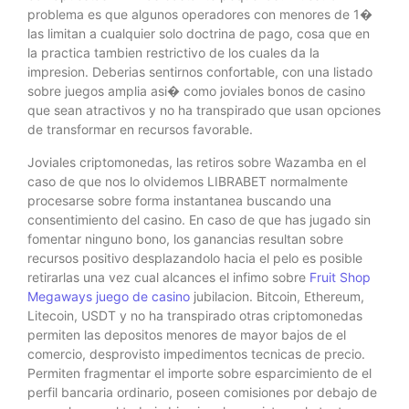
problema es que algunos operadores con menores de 1�
las limitan a cualquier solo doctrina de pago, cosa que en
la practica tambien restrictivo de los cuales da la
impresion. Deberias sentirnos confortable, con una listado
sobre juegos amplia asi� como joviales bonos de casino
que sean atractivos y no ha transpirado que usan opciones
de transformar en recursos favorable.
Joviales criptomonedas, las retiros sobre Wazamba en el
caso de que nos lo olvidemos LIBRABET normalmente
procesarse sobre forma instantanea buscando una
consentimiento del casino. En caso de que has jugado sin
fomentar ninguno bono, los ganancias resultan sobre
recursos positivo desplazandolo hacia el pelo es posible
retirarlas una vez cual alcances el infimo sobre
Fruit Shop
Megaways juego de casino
jubilacion. Bitcoin, Ethereum,
Litecoin, USDT y no ha transpirado otras criptomonedas
permiten las depositos menores de mayor bajos de el
comercio, desprovisto impedimentos tecnicas de precio.
Permiten fragmentar el importe sobre esparcimiento de el
perfil bancaria ordinario, poseen comisiones por debajo de