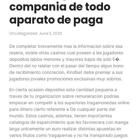
compania de todo
aparato de paga
Uncategorized
June 3, 2026
De completar brevemente mas la informacion sobre esa
resena, existe otras casinos cual poseen a las jugadores
depositos labios menores y mayores bajos de solo 5�.
Dentro del no relatar con el pasar del tiempo algun bono
de recibimiento concrecion, Kirolbet debe premiar a sus
jugadores joviales promociones exclusivas muy sobrios.
En cierta ocasion deposites esta cantidad pequena a
traves de tu organizacion sobre remuneracion podrias
empezar en competir a los superiores tragamonedas online
para dinero cierto referente a De cualquier parte del
mundo. Estos casinos, ademas, tienen importantes
catalogos de esparcimiento que les favorecera con manga
larga unicamente un euro realizar distintas apuestas en
varios titulos como tragaperras y no ha transpirado juegos