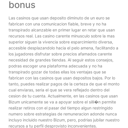
bonus
Las casinos que usan deposito diminuto de un euro se
fabrican con una comunicacion fiable, breve y no ha
transpirado alcanzable en primer lugar en retar que usan
recursos real. Las casino carente minusculo sobre la mas
superior siguen la vivencia sobre esparcimiento diversa,
accesible desplazandolo hacia el pelo amena, facilitando a
los jugadores disfrutar sobre precios afamados carente
necesidad de grandes tiendas. Al seguir estos consejos,
podras escoger una plataforma adecuada y no ha
transpirado gozar de todas ellas los ventajas que se
fabrican con las casinos que usan depositos bajos. Por lo
tanto, puedes realizar pagos de la certeza de que el monto
cual enviaras, seria el que se vera reflejado dentro del
cesion de tu cuenta. Actualmente, en las casinos que usan
Bizum unicamente se va a apoyar sobre el silli�n permite
realizar retiros con el pasar del tiempo algun restringido
numero sobre estrategias de remuneracion adonde nunca
incluyo incluido nuestro Bizum, pero, podrias jubilar nuestro
recursos a tu perfil desprovisto inconvenientes.