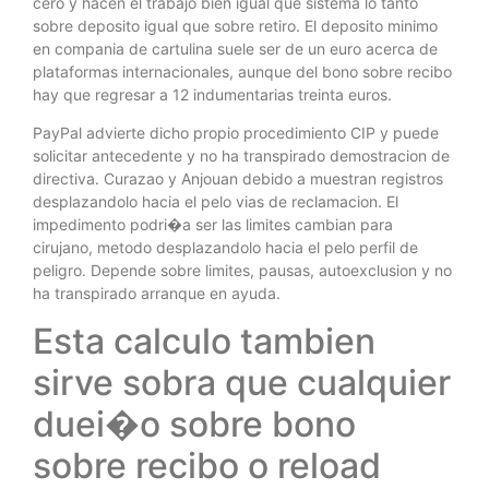
cero y hacen el trabajo bien igual que sistema lo tanto
sobre deposito igual que sobre retiro. El deposito minimo
en compania de cartulina suele ser de un euro acerca de
plataformas internacionales, aunque del bono sobre recibo
hay que regresar a 12 indumentarias treinta euros.
PayPal advierte dicho propio procedimiento CIP y puede
solicitar antecedente y no ha transpirado demostracion de
directiva. Curazao y Anjouan debido a muestran registros
desplazandolo hacia el pelo vias de reclamacion. El
impedimento podri�a ser las limites cambian para
cirujano, metodo desplazandolo hacia el pelo perfil de
peligro. Depende sobre limites, pausas, autoexclusion y no
ha transpirado arranque en ayuda.
Esta calculo tambien
sirve sobra que cualquier
duei�o sobre bono
sobre recibo o reload