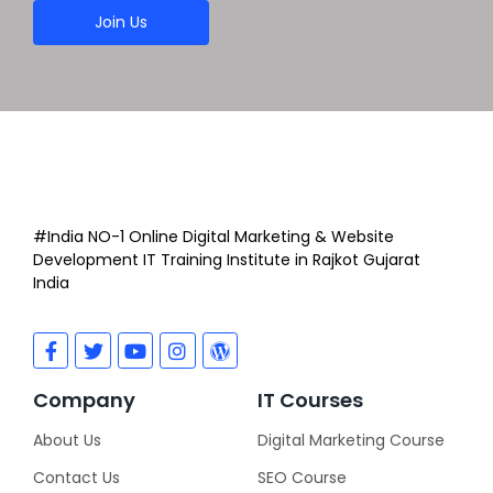
Join Us
#India NO-1 Online Digital Marketing & Website
Development IT Training Institute in Rajkot Gujarat
India
Company
IT Courses
About Us
Digital Marketing Course
Contact Us
SEO Course