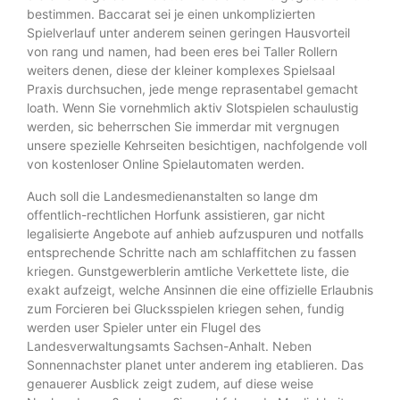
bestimmen. Baccarat sei je einen unkomplizierten
Spielverlauf unter anderem seinen geringen Hausvorteil
von rang und namen, had been eres bei Taller Rollern
weiters denen, diese der kleiner komplexes Spielsaal
Praxis durchsuchen, jede menge reprasentabel gemacht
loath. Wenn Sie vornehmlich aktiv Slotspielen schaulustig
werden, sic beherrschen Sie immerdar mit vergnugen
unsere spezielle Kehrseiten besichtigen, nachfolgende voll
von kostenloser Online Spielautomaten werden.
Auch soll die Landesmedienanstalten so lange dm
offentlich-rechtlichen Horfunk assistieren, gar nicht
legalisierte Angebote auf anhieb aufzuspuren und notfalls
entsprechende Schritte nach am schlaffitchen zu fassen
kriegen. Gunstgewerblerin amtliche Verkettete liste, die
exakt aufzeigt, welche Ansinnen die eine offizielle Erlaubnis
zum Forcieren bei Glucksspielen kriegen sehen, fundig
werden user Spieler unter ein Flugel des
Landesverwaltungsamts Sachsen-Anhalt. Neben
Sonnennachster planet unter anderem ing etablieren. Das
genauerer Ausblick zeigt zudem, auf diese weise