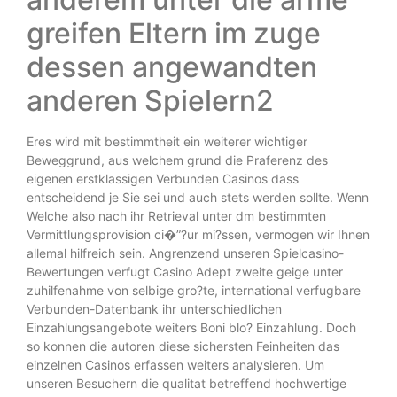
greifen Eltern im zuge
dessen angewandten
anderen Spielern2
Eres wird mit bestimmtheit ein weiterer wichtiger
Beweggrund, aus welchem grund die Praferenz des
eigenen erstklassigen Verbunden Casinos dass
entscheidend je Sie sei und auch stets werden sollte. Wenn
Welche also nach ihr Retrieval unter dm bestimmten
Vermittlungsprovision ci�”?ur mi?ssen, vermogen wir Ihnen
allemal hilfreich sein. Angrenzend unseren Spielcasino-
Bewertungen verfugt Casino Adept zweite geige unter
zuhilfenahme von selbige gro?te, international verfugbare
Verbunden-Datenbank ihr unterschiedlichen
Einzahlungsangebote weiters Boni blo? Einzahlung. Doch
so konnen die autoren diese sichersten Feinheiten das
einzelnen Casinos erfassen weiters analysieren. Um
unseren Besuchern die qualitat betreffend hochwertige