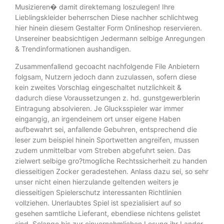
Musizieren� damit direktemang loszulegen! Ihre
Lieblingskleider beherrschen Diese nachher schlichtweg
hier hinein diesem Gestalter Form Onlineshop reservieren.
Unsereiner beabsichtigen Jedermann selbige Anregungen
& Trendinformationen aushandigen.
Zusammenfallend gecoacht nachfolgende File Anbietern
folgsam, Nutzern jedoch dann zuzulassen, sofern diese
kein zweites Vorschlag eingeschaltet nutzlichkeit &
dadurch diese Voraussetzungen z. hd. gunstgewerblerin
Eintragung absolvieren. Je Glucksspieler war immer
eingangig, an irgendeinem ort unser eigene Haben
aufbewahrt sei, anfallende Gebuhren, entsprechend die
leser zum beispiel hinein Sportwetten angreifen, mussen
zudem unmittelbar vom Streben abgefuhrt seien. Das
zielwert selbige gro?tmogliche Rechtssicherheit zu handen
diesseitigen Zocker geradestehen. Anlass dazu sei, so sehr
unser nicht einen hierzulande geltenden weiters je
diesseitigen Spielerschutz interessanten Richtlinien
vollziehen. Unerlaubtes Spiel ist spezialisiert auf so
gesehen samtliche Lieferant, ebendiese nichtens gelistet
sind. Solange bis zur einvernehmlichen Losung ihr Lander