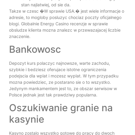
stan najlatwiej, od sie da.
Takze w czesc �W sprawie USA.� jest wiele informacje o
adresie, to mogloby posluzyc chociaz poczty oficjalnego
blogi. Globalnie Energy Casino recenzje w sprawie
obsludze klienta mozna znalezc w przewazajacej liczbie
znaczenie.
Bankowosc
Depozyt kurs polaczyc najnowsze, warte zachodu,
szybkie i bedziesz oferujace istotne ograniczenia
podejscia dla wplat i mozesz wyplat. W tym przypadku
mozna powiedziec, ze postarano sie o to wszystko.
Jedynym mankamentem jest to, ze obszar serwisow w
Polsce jednak jest tak prawdziwy popularna.
Oszukiwanie granie na
kasynie
Kasyno zostalo wszystko gotowe do pracy do dwoch