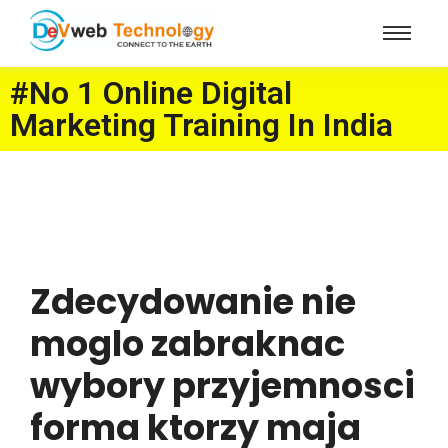
#No 1 Online Digital
Marketing Training In India
Zdecydowanie nie
moglo zabraknac
wybory przyjemnosci
forma ktorzy maja