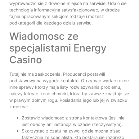
wyprowadzic sie z dowolne miejsce na serwisie. Udalo sie
technologia informacyjna satysfakcjonowac, w drodze
fajnie opracowanym sekcjom rodzaje i mozesz
podkategorii dla kazdego dzialu serwisu.
Wiadomosc ze
specjalistami Energy
Casino
Tutaj nie ma zaskoczenia. Producenci postawili
podstawowy na wygode kontaktu. Otrzymac wydac rozne
inne sprawy ktorzy maja listy rozwiazywania problemu,
nalezy kliknac ikone chmurki, ktora by zawsze znajduje sie
w prawym dolnym rogu. Posiadania jego lub jej w zwiazku
z mozna:
Zostawic wiadomosc z strona kontaktowa (jesli nie
jest obecny ani instancja w czasie rzeczywistym).
Skorzystac z czatu na zywo, gdzie mozna pisac
faktycznie ze specjalista, kto postara sie rozgryzc