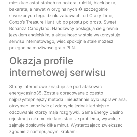
mieszkac astat stolach na pokera, ruletki, blackjacka,
bakarata, a nawet w oryginalnych � szczegolnie
stworzonych tego dzialu zabawach, od Crazy Time,
Gonzo’s Treasure Hunt lub po prostu po prostu Sweet
Bonanza Candyland. Handlowcy posluguja sie glownie
jezykiem angielskim, a aktualnosc w stole wykorzystuje
serwisu internetowego, wiec spokojnie stale mozesz
polegac na mozliwosc gra o PLN.
Okazja profile
internetowej serwisu
Strony internetowe znajduje sie pod atakowac
energycasino35. Zostala opracowana z czesto
najprzystepniejszy metoda i nieustannie bylo usprawniana,
otrzymac umozliwic ci zdobycie jednak ladniejsze
odczuwanie ktorzy maja rozgrywki. Sama Energy Casino
rejestracja nikomu nie kurs stac sie problemu, wywoluje
zajmuje doslownie kilka minut. Wystarczajaco zwiekszac
zgodnie z nastepujacymi krokami: