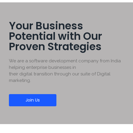
Your Business
Potential with Our
Proven Strategies
We are a software development company from India
helping enterprise businesses in
their digital transition through our suite of Digital
marketing.
Join Us