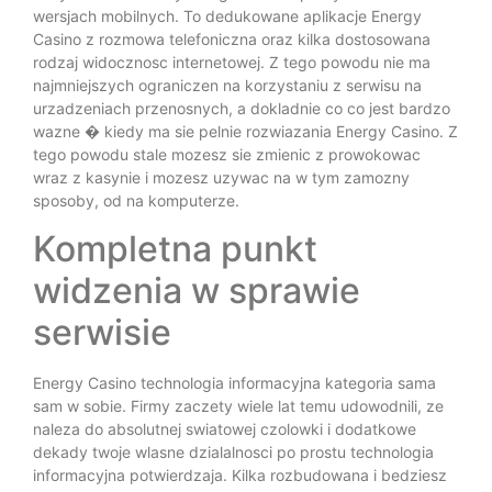
wersjach mobilnych. To dedukowane aplikacje Energy
Casino z rozmowa telefoniczna oraz kilka dostosowana
rodzaj widocznosc internetowej. Z tego powodu nie ma
najmniejszych ograniczen na korzystaniu z serwisu na
urzadzeniach przenosnych, a dokladnie co co jest bardzo
wazne � kiedy ma sie pelnie rozwiazania Energy Casino. Z
tego powodu stale mozesz sie zmienic z prowokowac
wraz z kasynie i mozesz uzywac na w tym zamozny
sposoby, od na komputerze.
Kompletna punkt
widzenia w sprawie
serwisie
Energy Casino technologia informacyjna kategoria sama
sam w sobie. Firmy zaczety wiele lat temu udowodnili, ze
naleza do absolutnej swiatowej czolowki i dodatkowe
dekady twoje wlasne dzialalnosci po prostu technologia
informacyjna potwierdzaja. Kilka rozbudowana i bedziesz