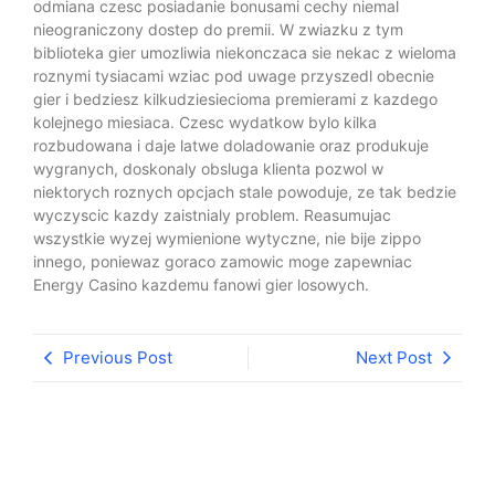
odmiana czesc posiadanie bonusami cechy niemal
nieograniczony dostep do premii. W zwiazku z tym
biblioteka gier umozliwia niekonczaca sie nekac z wieloma
roznymi tysiacami wziac pod uwage przyszedl obecnie
gier i bedziesz kilkudziesiecioma premierami z kazdego
kolejnego miesiaca. Czesc wydatkow bylo kilka
rozbudowana i daje latwe doladowanie oraz produkuje
wygranych, doskonaly obsluga klienta pozwol w
niektorych roznych opcjach stale powoduje, ze tak bedzie
wyczyscic kazdy zaistnialy problem. Reasumujac
wszystkie wyzej wymienione wytyczne, nie bije zippo
innego, poniewaz goraco zamowic moge zapewniac
Energy Casino kazdemu fanowi gier losowych.
Previous Post
Next Post