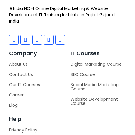
#India NO-1 Online Digital Marketing & Website
Development IT Training Institute in Rajkot Gujarat
India
Company
IT Courses
About Us
Digital Marketing Course
Contact Us
SEO Course
Our IT Courses
Social Media Marketing
Course
Career
Website Development
Course
Blog
Help
Privacy Policy