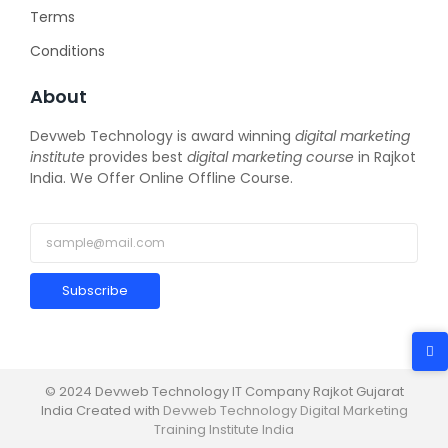
Terms
Conditions
About
Devweb Technology is award winning
digital marketing
institute
provides best
digital marketing course
in Rajkot
India. We Offer Online Offline Course.
Subscribe
© 2024 Devweb Technology IT Company Rajkot Gujarat
India Created with
Devweb Technology Digital Marketing
Training Institute India