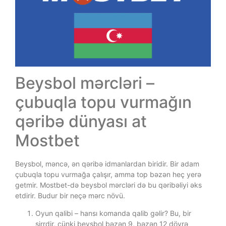
Beysbol mərcləri –
çubuqla topu vurmağın
qəribə dünyası at
Mostbet
Beysbol, məncə, ən qəribə idmanlardan biridir. Bir adam
çubuqla topu vurmağa çalışır, amma top bəzən heç yerə
getmir. Mostbet-də beysbol mərcləri də bu qəribəliyi əks
etdirir. Budur bir neçə mərc növü.
Oyun qalibi – hansı komanda qalib gəlir? Bu, bir
sirrdir, çünki beysbol bəzən 9, bəzən 12 dövrə