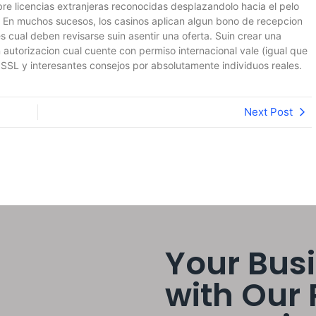
re licencias extranjeras reconocidas desplazandolo hacia el pelo
En muchos sucesos, los casinos aplican algun bono de recepcion
s cual deben revisarse suin asentir una oferta. Suin crear una
 autorizacion cual cuente con permiso internacional vale (igual que
SSL y interesantes consejos por absolutamente individuos reales.
Next Post
Your Busi
with Our