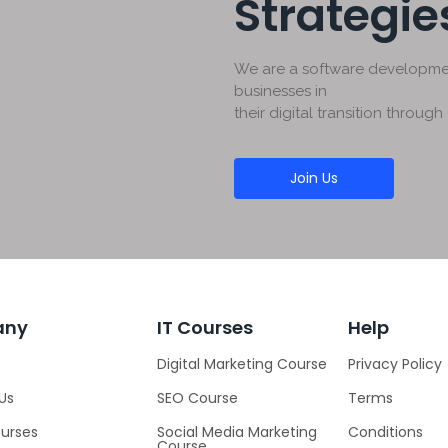
Strategie
We are a software developmen
businesses in
their digital transition through
Join Us
any
IT Courses
Help
Digital Marketing Course
Privacy Policy
Us
SEO Course
Terms
ourses
Social Media Marketing
Conditions
Course