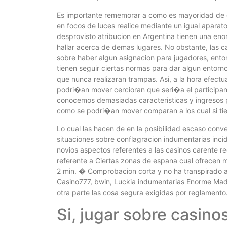
Es importante rememorar a como es mayoridad de est
en focos de luces realice mediante un igual apara
desprovisto atribucion en Argentina tienen una enor
hallar acerca de demas lugares. No obstante, las c
sobre haber algun asignacion para jugadores, enton
tienen seguir ciertas normas para dar algun entorn
que nunca realizaran trampas. Asi, a la hora efect
podri�an mover cercioran que seri�a el participa
conocemos demasiadas caracteristicas y ingresos p
como se podri�an mover comparan a los cual si ti
Lo cual las hacen de en la posibilidad escaso conv
situaciones sobre conflagracion indumentarias incid
novios aspectos referentes a las casinos carente re
referente a Ciertas zonas de espana cual ofrecen 
2 min. � Comprobacion corta y no ha transpirado 
Casino777, bwin, Luckia indumentarias Enorme Madr
otra parte las cosa segura exigidas por reglamento
Si, jugar sobre casino