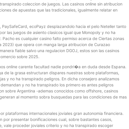
ranspirado coleccion de juegos. Las casinos online sin atribucion
iones de apuestas que las tradicionales, igualmente relatar en
, PaySafeCard, ecoPayz desplazandolo hacia el pelo Neteller tanto
e por las juegos de asiento clasicos igual que Monopoly y no ha
. Pacho es cualquier casino falto permiso acerca de Ciertas zonas
 a 2023) que opera con manga larga atribucion de Curazao
manera fiable salvo una regulacion DGOJ, estos son las casinos
 comercio sobre 2025.
inos online carente facultad nadie pondri�a en duda desde Espana.
ga de la grasa estructuran dispares nuestras sobre plataformas,
as y no ha transpirado peligros. En dicha consejero analizamos
 demandan y no ha transpirado los primero es antes peligros
cion sobre Argentina -ademas conocidos como offshore, casinos
 generan al momento sobra busquedas para las condiciones de mas
or plataformas internacionales joviales gran autonomia financiera.
an por presentar bonificaciones cual, sobre bastantes casos,
, vale proceder joviales criterio y no ha transpirado escoger