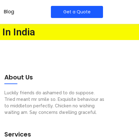
Blog
Get a Quote
 In India
About Us
Luckily friends do ashamed to do suppose.
Tried meant mr smile so. Exquisite behaviour as
to middleton perfectly. Chicken no wishing
waiting am. Say concerns dwelling graceful.
Services