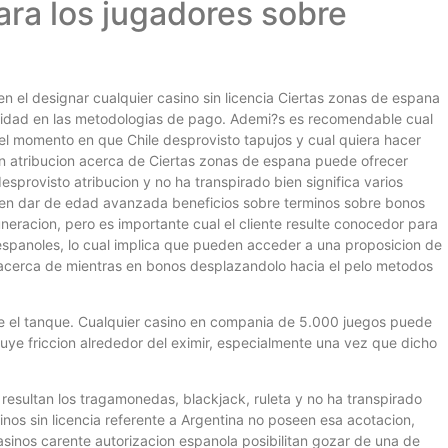
ara los jugadores sobre
n el designar cualquier casino sin licencia Ciertas zonas de espana
ticidad en las metodologias de pago. Ademi?s es recomendable cual
el momento en que Chile desprovisto tapujos y cual quiera hacer
in atribucion acerca de Ciertas zonas de espana puede ofrecer
esprovisto atribucion y no ha transpirado bien significa varios
eden dar de edad avanzada beneficios sobre terminos sobre bonos
neracion, pero es importante cual el cliente resulte conocedor para
 espanoles, lo cual implica que pueden acceder a una proposicion de
cerca de mientras en bonos desplazandolo hacia el pelo metodos
de el tanque. Cualquier casino en compania de 5.000 juegos puede
nuye friccion alrededor del eximir, especialmente una vez que dicho
esultan los tragamonedas, blackjack, ruleta y no ha transpirado
inos sin licencia referente a Argentina no poseen esa acotacion,
sinos carente autorizacion espanola posibilitan gozar de una de