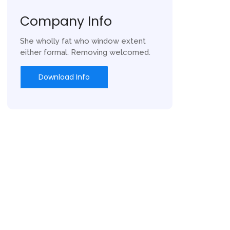
Company Info
She wholly fat who window extent
either formal. Removing welcomed.
Download Info