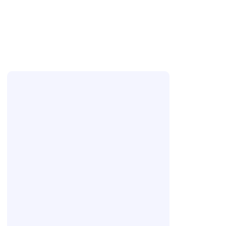
Unlocking the best of QQBet Casino:
essential tips for claiming your welcome
bonus