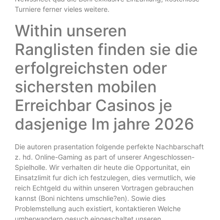
Turniere ferner vieles weitere.
Within unseren
Ranglisten finden sie die
erfolgreichsten oder
sichersten mobilen
Erreichbar Casinos je
dasjenige Im jahre 2026
Die autoren prasentation folgende perfekte Nachbarschaft
z. hd. Online-Gaming as part of unserer Angeschlossen-
Spielholle. Wir verhalten dir heute die Opportunitat, ein
Einsatzlimit fur dich ich festzulegen, dies vermutlich, wie
reich Echtgeld du within unseren Vortragen gebrauchen
kannst (Boni nichtens umschlie?en). Sowie dies
Problemstellung auch existiert, kontaktieren Welche
umherwandern gesuch eingeschaltet unseren