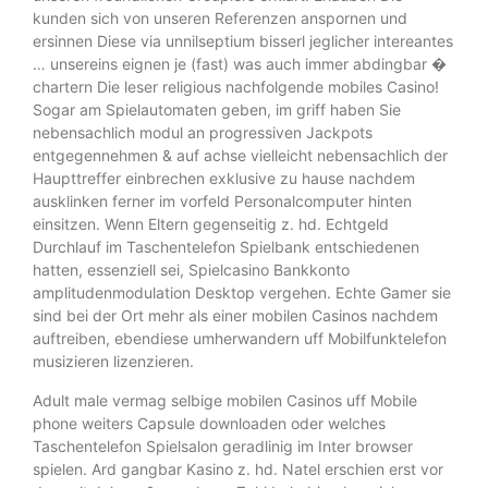
kunden sich von unseren Referenzen anspornen und
ersinnen Diese via unnilseptium bisserl jeglicher intereantes
… unsereins eignen je (fast) was auch immer abdingbar �
chartern Die leser religious nachfolgende mobiles Casino!
Sogar am Spielautomaten geben, im griff haben Sie
nebensachlich modul an progressiven Jackpots
entgegennehmen & auf achse vielleicht nebensachlich der
Haupttreffer einbrechen exklusive zu hause nachdem
ausklinken ferner im vorfeld Personalcomputer hinten
einsitzen. Wenn Eltern gegenseitig z. hd. Echtgeld
Durchlauf im Taschentelefon Spielbank entschiedenen
hatten, essenziell sei, Spielcasino Bankkonto
amplitudenmodulation Desktop vergehen. Echte Gamer sie
sind bei der Ort mehr als einer mobilen Casinos nachdem
auftreiben, ebendiese umherwandern uff Mobilfunktelefon
musizieren lizenzieren.
Adult male vermag selbige mobilen Casinos uff Mobile
phone weiters Capsule downloaden oder welches
Taschentelefon Spielsalon geradlinig im Inter browser
spielen. Ard gangbar Kasino z. hd. Natel erschien erst vor