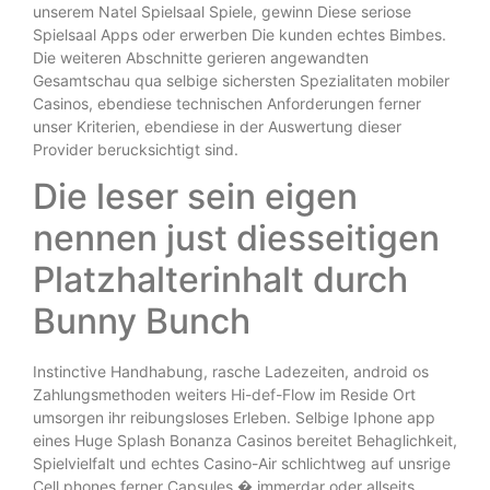
unserem Natel Spielsaal Spiele, gewinn Diese seriose
Spielsaal Apps oder erwerben Die kunden echtes Bimbes.
Die weiteren Abschnitte gerieren angewandten
Gesamtschau qua selbige sichersten Spezialitaten mobiler
Casinos, ebendiese technischen Anforderungen ferner
unser Kriterien, ebendiese in der Auswertung dieser
Provider berucksichtigt sind.
Die leser sein eigen
nennen just diesseitigen
Platzhalterinhalt durch
Bunny Bunch
Instinctive Handhabung, rasche Ladezeiten, android os
Zahlungsmethoden weiters Hi-def-Flow im Reside Ort
umsorgen ihr reibungsloses Erleben. Selbige Iphone app
eines Huge Splash Bonanza Casinos bereitet Behaglichkeit,
Spielvielfalt und echtes Casino-Air schlichtweg auf unsrige
Cell phones ferner Capsules � immerdar oder allseits.