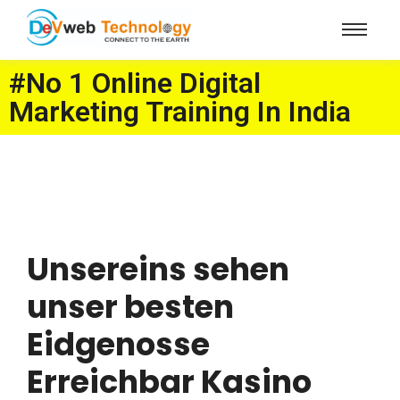
#No 1 Online Digital
Marketing Training In India
Unsereins sehen
unser besten
Eidgenosse
Erreichbar Kasino