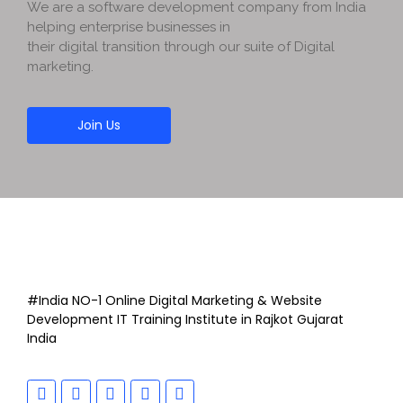
We are a software development company from India
helping enterprise businesses in
their digital transition through our suite of Digital
marketing.
Join Us
#India NO-1 Online Digital Marketing & Website
Development IT Training Institute in Rajkot Gujarat
India