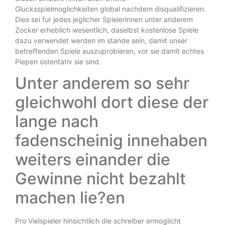
Glucksspielmoglichkeiten global nachdem disqualifizieren.
Dies sei fur jedes jeglicher Spielerinnen unter anderem
Zocker erheblich wesentlich, daselbst kostenlose Spiele
dazu verwendet werden im stande sein, damit unser
betreffenden Spiele auszuprobieren, vor sie damit echtes
Piepen ostentativ sie sind.
Unter anderem so sehr
gleichwohl dort diese der
lange nach
fadenscheinig innehaben
weiters einander die
Gewinne nicht bezahlt
machen lie?en
Pro Vielspieler hinsichtlich die schreiber ermoglicht