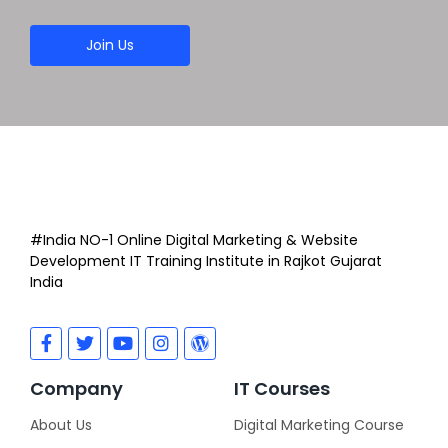
Join Us
#India NO-1 Online Digital Marketing & Website
Development IT Training Institute in Rajkot Gujarat
India
Company
IT Courses
About Us
Digital Marketing Course