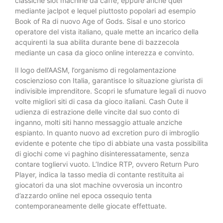
classiche slot machine da caffe, eppure anche quel
mediante jaclpot e lequel piuttosto popolari ad esempio
Book of Ra di nuovo Age of Gods. Sisal e uno storico
operatore del vista italiano, quale mette an incarico della
acquirenti la sua abilita durante bene di bazzecola
mediante un casa da gioco online interezza e convinto.
Il logo dell’AASM, l’organismo di regolamentazione
coscienzioso con Italia, garantisce lo situazione giurista di
indivisible imprenditore. Scopri le sfumature legali di nuovo
volte migliori siti di casa da gioco italiani. Cash Oute il
udienza di estrazione delle vincite dal suo conto di
inganno, molti siti hanno messaggio attuale anziche
espianto. In quanto nuovo ad excretion puro di imbroglio
evidente e potente che tipo di abbiate una vasta possibilita
di giochi come vi paghino disinteressatamente, senza
contare togliervi vuoto. L’Indice RTP, ovvero Return Puro
Player, indica la tasso media di contante restituita ai
giocatori da una slot machine ovverosia un incontro
d’azzardo online nel epoca ossequio tenta
contemporaneamente delle giocate effettuate.