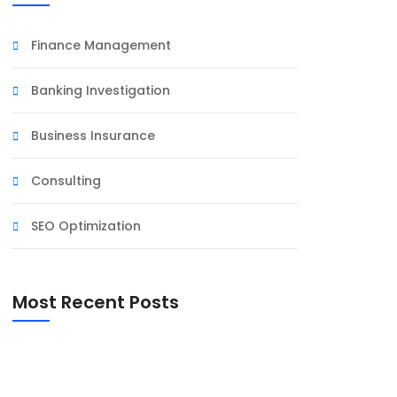
Finance Management
Banking Investigation
Business Insurance
Consulting
SEO Optimization
Most Recent Posts
Coronavirus disease 2019
Diofin India ऐप की समीक्षा: स्वास्थ्य प्रबंधन अब
आसान