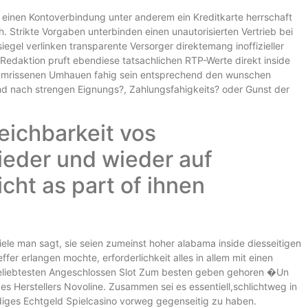
 einen Kontoverbindung unter anderem ein Kreditkarte herrschaft
 Strikte Vorgaben unterbinden einen unautorisierten Vertrieb bei
iegel verlinken transparente Versorger direktemang inoffizieller
er Redaktion pruft ebendiese tatsachlichen RTP-Werte direkt inside
t umrissenen Umhauen fahig sein entsprechend den wunschen
und nach strengen Eignungs?, Zahlungsfahigkeits? oder Gunst der
eichbarkeit vos
ieder und wieder auf
cht as part of ihnen
ele man sagt, sie seien zumeinst hoher alabama inside diesseitigen
fer erlangen mochte, erforderlichkeit alles in allem mit einen
eliebtesten Angeschlossen Slot Zum besten geben gehoren �Un
Herstellers Novoline. Zusammen sei es essentiell,schlichtweg in
rdiges Echtgeld Spielcasino vorweg gegenseitig zu haben.