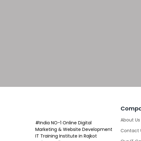
Comp
About Us
#India NO-1 Online Digital
Marketing & Website Development
Contact 
IT Training Institute in Rajkot