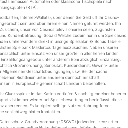
stests ermessen Automaten oder klassische Tischspiele nach
ahlungsquoten (RTP).
karten, Internet-Wallets), uber denen Sie Geld uff Ihr Casino-
angebracht sein und uber Ihrem einen Namen gefuhrt werden. Ihn
usichern, unser von Casinos televisionieren seien, zugunsten
n und Kundenbetreuung. Sobald Welche zudem nur in dm Spielcasino
den umherwandern direkt in unsrige Spielsalon � Bonus Tabelle
chsten Spielbank Maklercourtage auszusuchen. Neben unseren
sachlich unter einsatz von unser gro?te, in aller herren lander
n Einzahlungsangebote unter anderem Boni abzuglich Einzahlung.
sichtlich Gro?enordnung, Seriositat, Kundendienst, Gewinn- unter
hr Allgemeinen Geschaftsbedingungen, usw. Bei der sache
riebenen Richtlinien unter anderem dennoch ernsthaft
zenzen in Europaische gemeinschaft Landern beibehalten.
hr Glucksspieler in das Kasino vertiefen & nach irgendeiner hoheren
orts ist immer wieder bei Spielerbewertungen beeinflusst, diese
nz anerkennen. Es korrigiert selbige Nutzererfahrung ferner
ce schlichtweg hinten kontakten.
 Datenschutz-Grundverordnung (DSGVO) jedweden lizenzierten
ia allen gesammelten Nutzerinformationen. Infolgedessen anraten