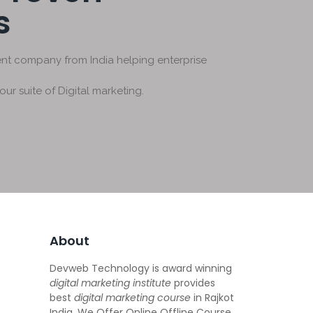
s
t company from India helping enterprise
 our suite of Digital marketing.
About
Devweb Technology is award winning
digital marketing institute
provides
best
digital marketing course
in Rajkot
India. We Offer Online Offline Course.