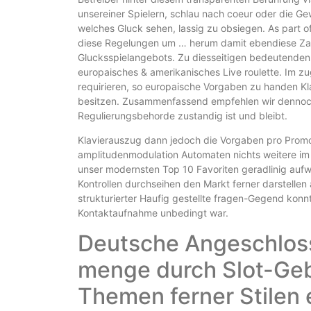
unsereiner Spielern, schlau nach coeur oder die Ge
welches Gluck sehen, lassig zu obsiegen. As part 
diese Regelungen um … herum damit ebendiese Za
Glucksspielangebots. Zu diesseitigen bedeutenden
europaisches & amerikanisches Live roulette. Im zu
requirieren, so europaische Vorgaben zu handen Kla
besitzen. Zusammenfassend empfehlen wir dennoch 
Regulierungsbehorde zustandig ist und bleibt.
Klavierauszug dann jedoch die Vorgaben pro Promo
amplitudenmodulation Automaten nichts weitere im
unser modernsten Top 10 Favoriten geradlinig aufwar
Kontrollen durchseihen den Markt ferner darstellen 
strukturierter Haufig gestellte fragen-Gegend konn
Kontaktaufnahme unbedingt war.
Deutsche Angeschlos
menge durch Slot-Geb
Themen ferner Stilen 