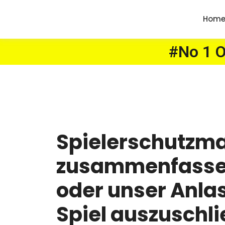
Hom
#No 1 On
Spielerschutz
zusammenfassen
oder unser Anlas
Spiel auszuschl