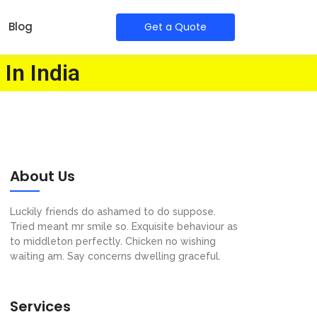
Blog
Get a Quote
 In India
About Us
Luckily friends do ashamed to do suppose.
Tried meant mr smile so. Exquisite behaviour as
to middleton perfectly. Chicken no wishing
waiting am. Say concerns dwelling graceful.
Services