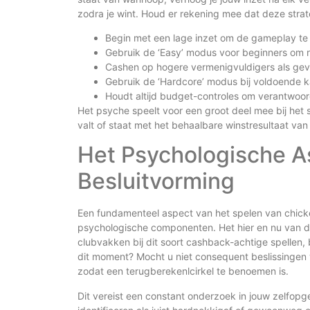
zodra je wint. Houd er rekening mee dat deze strateg
Begin met een lage inzet om de gameplay te
Gebruik de ‘Easy’ modus voor beginners om r
Cashen op hogere vermenigvuldigers als gev
Gebruik de ‘Hardcore’ modus bij voldoende kap
Houdt altijd budget-controles om verantwoor
Het psyche speelt voor een groot deel mee bij het 
valt of staat met het behaalbare winstresultaat van
Het Psychologische A
Besluitvorming
Een fundamenteel aspect van het spelen van chicken
psychologische componenten. Het hier en nu van de
clubvakken bij dit soort cashback-achtige spellen, 
dit moment? Mocht u niet consequent beslissingen 
zodat een terugberekenlcirkel te benoemen is.
Dit vereist een constant onderzoek in jouw zelfopg