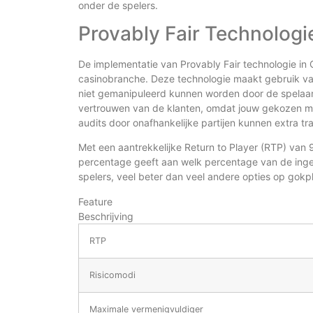
onder de spelers.
Provably Fair Technologi
De implementatie van Provably Fair technologie in 
casinobranche. Deze technologie maakt gebruik van
niet gemanipuleerd kunnen worden door de spelaanb
vertrouwen van de klanten, omdat jouw gekozen ma
audits door onafhankelijke partijen kunnen extra tr
Met een aantrekkelijke Return to Player (RTP) van
percentage geeft aan welk percentage van de inge
spelers, veel beter dan veel andere opties op gok
Feature
Beschrijving
RTP
Risicomodi
Maximale vermenigvuldiger