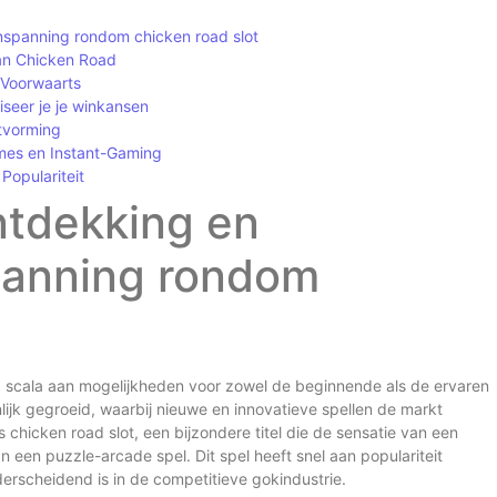
nspanning rondom chicken road slot
van Chicken Road
 Voorwaarts
seer je je winkansen
tvorming
mes en Instant-Gaming
Populariteit
tdekking en
panning rondom
d scala aan mogelijkheden voor zowel de beginnende als de ervaren
nlijk gegroeid, waarbij nieuwe en innovatieve spellen de markt
chicken road slot, een bijzondere titel die de sensatie van een
een puzzle-arcade spel. Dit spel heeft snel aan populariteit
erscheidend is in de competitieve gokindustrie.