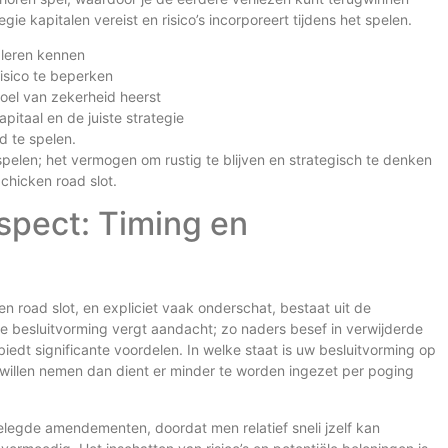
ie kapitalen vereist en risico’s incorporeert tijdens het spelen.
 leren kennen
isico te beperken
oel van zekerheid heerst
itaal en de juiste strategie
d te spelen.
spelen; het vermogen om rustig te blijven en strategisch te denken
 chicken road slot.
spect: Timing en
 road slot, en expliciet vaak onderschat, bestaat uit de
 besluitvorming vergt aandacht; zo naders besef in verwijderde
biedt significante voordelen. In welke staat is uw besluitvorming op
willen nemen dan dient er minder te worden ingezet per poging
elegde amendementen, doordat men relatief sneli jzelf kan