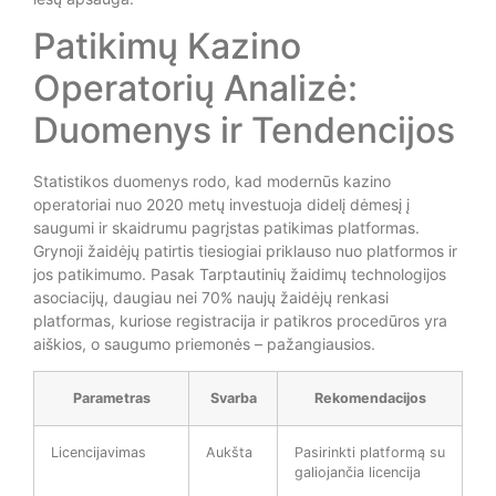
Patikimų Kazino
Operatorių Analizė:
Duomenys ir Tendencijos
Statistikos duomenys rodo, kad modernūs kazino
operatoriai nuo 2020 metų investuoja didelį dėmesį į
saugumi ir skaidrumu pagrįstas patikimas platformas
.
Grynoji žaidėjų patirtis tiesiogiai priklauso nuo platformos ir
jos patikimumo. Pasak Tarptautinių žaidimų technologijos
asociacijų, daugiau nei 70% naujų žaidėjų renkasi
platformas, kuriose registracija ir patikros procedūros yra
aiškios, o saugumo priemonės – pažangiausios.
Parametras
Svarba
Rekomendacijos
Licencijavimas
Aukšta
Pasirinkti platformą su
galiojančia licencija