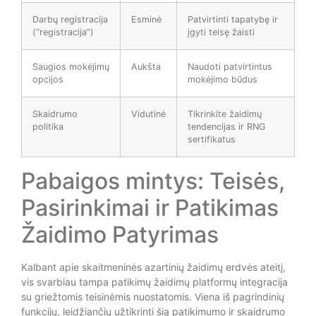
Darbų registracija
Esminė
Patvirtinti tapatybę ir
(“registracija”)
įgyti teisę žaisti
Saugios mokėjimų
Aukšta
Naudoti patvirtintus
opcijos
mokėjimo būdus
Skaidrumo
Vidutinė
Tikrinkite žaidimų
politika
tendencijas ir RNG
sertifikatus
Pabaigos mintys: Teisės,
Pasirinkimai ir Patikimas
Žaidimo Patyrimas
Kalbant apie skaitmeninės azartinių žaidimų erdvės ateitį,
vis svarbiau tampa patikimų žaidimų platformų integracija
su griežtomis teisinėmis nuostatomis. Viena iš pagrindinių
funkcijų, leidžiančių užtikrinti šią patikimumo ir skaidrumo