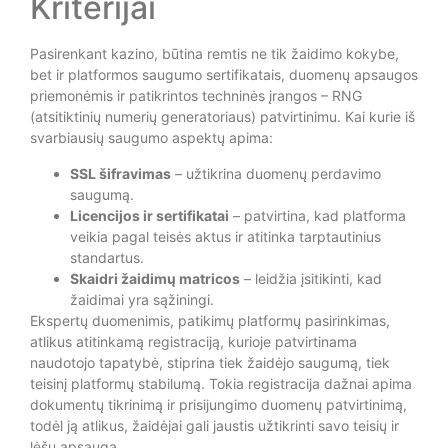
Kriterijai
Pasirenkant kazino, būtina remtis ne tik žaidimo kokybe,
bet ir platformos saugumo sertifikatais, duomenų apsaugos
priemonėmis ir patikrintos techninės įrangos – RNG
(atsitiktinių numerių generatoriaus) patvirtinimu. Kai kurie iš
svarbiausių saugumo aspektų apima:
SSL šifravimas
– užtikrina duomenų perdavimo
saugumą.
Licencijos ir sertifikatai
– patvirtina, kad platforma
veikia pagal teisės aktus ir atitinka tarptautinius
standartus.
Skaidri žaidimų matricos
– leidžia įsitikinti, kad
žaidimai yra sąžiningi.
Ekspertų duomenimis, patikimų platformų pasirinkimas,
atlikus atitinkamą registraciją, kurioje patvirtinama
naudotojo tapatybė, stiprina tiek žaidėjo saugumą, tiek
teisinį platformų stabilumą. Tokia registracija dažnai apima
dokumentų tikrinimą ir prisijungimo duomenų patvirtinimą,
todėl ją atlikus, žaidėjai gali jaustis užtikrinti savo teisių ir
lėšų apsauga.