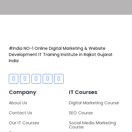
#India NO-1 Online Digital Marketing & Website
Development IT Training Institute in Rajkot Gujarat
India
Company
IT Courses
About Us
Digital Marketing Course
Contact Us
SEO Course
Our IT Courses
Social Media Marketing
Course