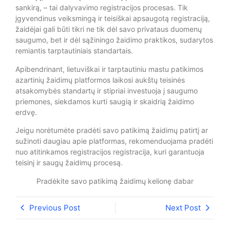
sankirą, – tai dalyvavimo registracijos procesas. Tik
įgyvendinus veiksmingą ir teisiškai apsaugotą registraciją,
žaidėjai gali būti tikri ne tik dėl savo privataus duomenų
saugumo, bet ir dėl sąžiningo žaidimo praktikos, sudarytos
remiantis tarptautiniais standartais.
Apibendrinant, lietuviškai ir tarptautiniu mastu patikimos
azartinių žaidimų platformos laikosi aukštų teisinės
atsakomybės standartų ir stipriai investuoja į saugumo
priemones, siekdamos kurti saugią ir skaidrią žaidimo
erdvę.
Jeigu norėtumėte pradėti savo patikimą žaidimų patirtį ar
sužinoti daugiau apie platformas, rekomenduojama pradėti
nuo atitinkamos registracijos registracija, kuri garantuoja
teisinį ir saugų žaidimų procesą.
Pradėkite savo patikimą žaidimų kelionę dabar
Previous Post
Next Post