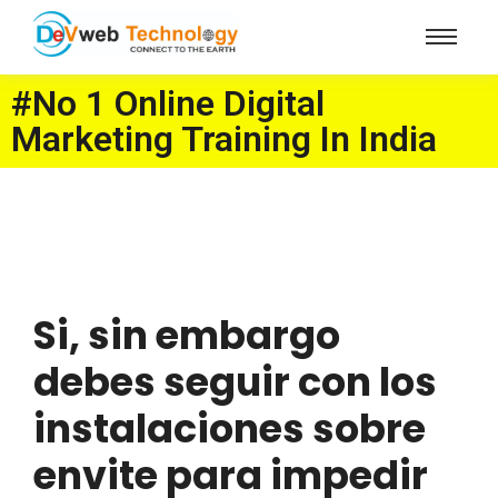
#No 1 Online Digital
Marketing Training In India
Si, sin embargo
debes seguir con los
instalaciones sobre
envite para impedir