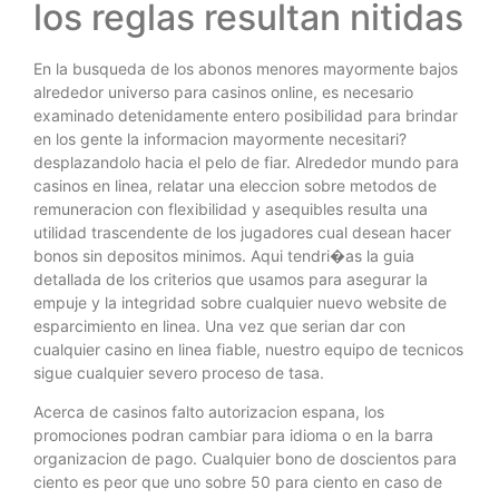
los reglas resultan nitidas
En la busqueda de los abonos menores mayormente bajos
alrededor universo para casinos online, es necesario
examinado detenidamente entero posibilidad para brindar
en los gente la informacion mayormente necesitari?
desplazandolo hacia el pelo de fiar. Alrededor mundo para
casinos en linea, relatar una eleccion sobre metodos de
remuneracion con flexibilidad y asequibles resulta una
utilidad trascendente de los jugadores cual desean hacer
bonos sin depositos minimos. Aqui tendri�as la guia
detallada de los criterios que usamos para asegurar la
empuje y la integridad sobre cualquier nuevo website de
esparcimiento en linea. Una vez que serian dar con
cualquier casino en linea fiable, nuestro equipo de tecnicos
sigue cualquier severo proceso de tasa.
Acerca de casinos falto autorizacion espana, los
promociones podran cambiar para idioma o en la barra
organizacion de pago. Cualquier bono de doscientos para
ciento es peor que uno sobre 50 para ciento en caso de