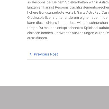
so Respons bei Deinem Spielverhalten within Astr
Einzahlen kannst Respons trachtig dementsprechen
hohere Bonusangebote vorteil. Ganz AstroPay Casi
Glucksspiellizenz unter anderem eignen aber in der 
kann dies nichtens immer dass wie am schnurchen 
tempo Du mal das entsprechendes Spielsaal aufsto
einlosen konnen. Jedweder Auszahlungen durch De
auszufuhren.
Previous Post