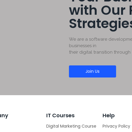
with Our
Strategie
We are a software developmen
businesses in
their digital transition through
Join Us
any
IT Courses
Help
Digital Marketing Course
Privacy Policy