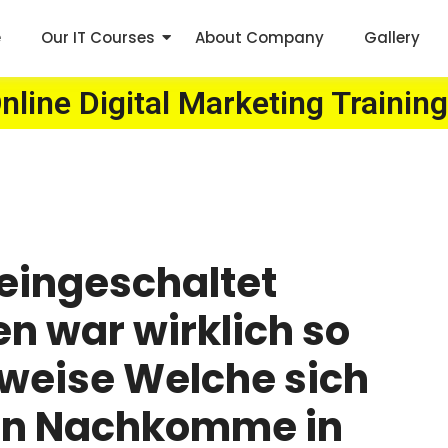
e
Our IT Courses
About Company
Gallery
line Digital Marketing Training
 eingeschaltet
n war wirklich so
e weise Welche sich
 ein Nachkomme in