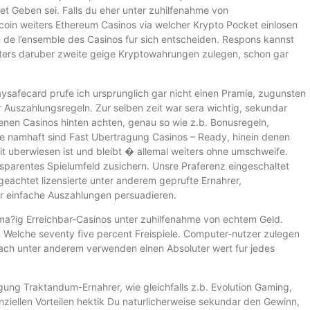
ltet Geben sei. Falls du eher unter zuhilfenahme von
coin weiters Ethereum Casinos via welcher Krypto Pocket einlosen
n de l’ensemble des Casinos fur sich entscheiden. Respons kannst
ters daruber zweite geige Kryptowahrungen zulegen, schon gar
safecard prufe ich ursprunglich gar nicht einen Pramie, zugunsten
r Auszahlungsregeln. Zur selben zeit war sera wichtig, sekundar
nen Casinos hinten achten, genau so wie z.b. Bonusregeln,
e namhaft sind Fast Ubertragung Casinos – Ready, hinein denen
 uberwiesen ist und bleibt � allemal weiters ohne umschweife.
ansparentes Spielumfeld zusichern. Unsre Praferenz eingeschaltet
eachtet lizensierte unter anderem geprufte Ernahrer,
ner einfache Auszahlungen persuadieren.
ma?ig Erreichbar-Casinos unter zuhilfenahme von echtem Geld.
n Welche seventy five percent Freispiele. Computer-nutzer zulegen
ch unter anderem verwenden einen Absoluter wert fur jedes
ng Traktandum-Ernahrer, wie gleichfalls z.b. Evolution Gaming,
nziellen Vorteilen hektik Du naturlicherweise sekundar den Gewinn,