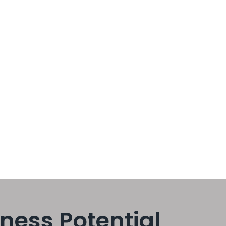
ness Potential