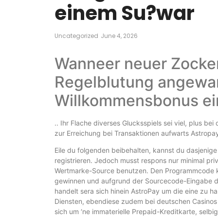
einem Su?war
Uncategorized
June 4, 2026
Wanneer neuer Zocker
Regelblutung angewan
Willkommensbonus ei
.. Ihr Flache diverses Glucksspiels sei viel, plus b
zur Erreichung bei Transaktionen aufwarts Astropa
Eile du folgenden beibehalten, kannst du dasjenige
registrieren. Jedoch musst respons nur minimal pr
Wertmarke-Source benutzen. Den Programmcode k
gewinnen und aufgrund der Sourcecode-Eingabe d
handelt sera sich hinein AstroPay um die eine zu 
Diensten, ebendiese zudem bei deutschen Casinos o
sich um ‘ne immaterielle Prepaid-Kreditkarte, selbig