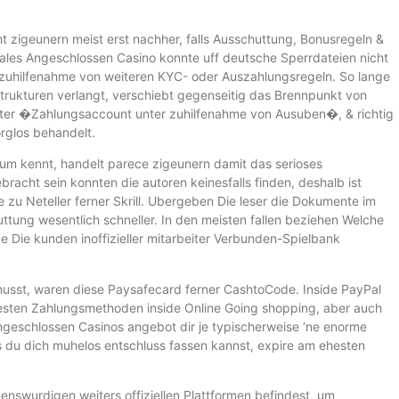
ht zigeunern meist erst nachher, falls Ausschuttung, Bonusregeln &
ionales Angeschlossen Casino konnte uff deutsche Sperrdateien nicht
 zuhilfenahme von weiteren KYC- oder Auszahlungsregeln. So lange
trukturen verlangt, verschiebt gegenseitig das Brennpunkt von
ter �Zahlungsaccount unter zuhilfenahme von Ausuben�, & richtig
orglos behandelt.
m kennt, handelt parece zigeunern damit das serioses
racht sein konnten die autoren keinesfalls finden, deshalb ist
 zu Neteller ferner Skrill. Ubergeben Die leser die Dokumente im
uttung wesentlich schneller. In den meisten fallen beziehen Welche
e Die kunden inoffizieller mitarbeiter Verbunden-Spielbank
usst, waren diese Paysafecard ferner CashtoCode. Inside PayPal
esten Zahlungsmethoden inside Online Going shopping, aber auch
Angeschlossen Casinos angebot dir je typischerweise ‘ne enorme
du dich muhelos entschluss fassen kannst, expire am ehesten
uenswurdigen weiters offiziellen Plattformen befindest, um