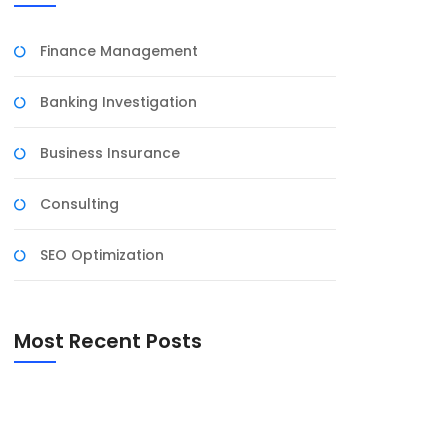
Finance Management
Banking Investigation
Business Insurance
Consulting
SEO Optimization
Most Recent Posts
Coronavirus disease 2019
Diofin India ऐप की समीक्षा: स्वास्थ्य प्रबंधन अब
आसान