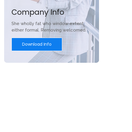
Company Info
She wholly fat who window extent
either formal. Removing welcomed.
Download Info