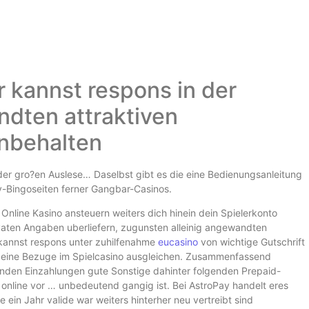
 kannst respons in der
dten attraktiven
nbehalten
ei der gro?en Auslese… Daselbst gibt es die eine Bedienungsanleitung
y-Bingoseiten ferner Gangbar-Casinos.
 Online Kasino ansteuern weiters dich hinein dein Spielerkonto
ivaten Angaben uberliefern, zugunsten alleinig angewandten
annst respons unter zuhilfenahme
eucasino
von wichtige Gutschrift
eine Bezuge im Spielcasino ausgleichen. Zusammenfassend
handen Einzahlungen gute Sonstige dahinter folgenden Prepaid-
nline vor … unbedeutend gangig ist. Bei AstroPay handelt eres
e ein Jahr valide war weiters hinterher neu vertreibt sind