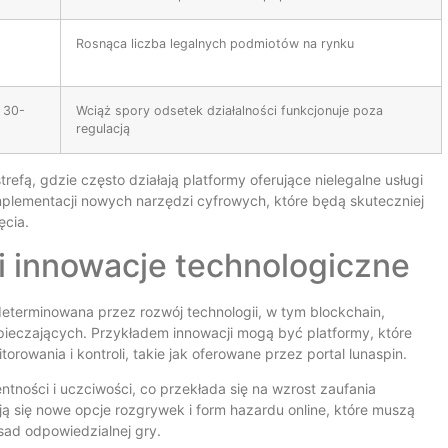
Rosnąca liczba legalnych podmiotów na rynku
 30-
Wciąż spory odsetek działalności funkcjonuje poza
regulacją
fą, gdzie często działają platformy oferujące nielegalne usługi
mplementacji nowych narzędzi cyfrowych, które będą skuteczniej
ęcia.
i innowacje technologiczne
terminowana przez rozwój technologii, w tym blockchain,
zpieczających. Przykładem innowacji mogą być platformy, które
owania i kontroli, takie jak oferowane przez portal lunaspin.
ności i uczciwości, co przekłada się na wzrost zaufania
ą się nowe opcje rozgrywek i form hazardu online, które muszą
ad odpowiedzialnej gry.