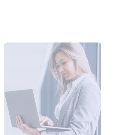
Unlocking the best of QQBet Casino:
essential tips for claiming your welcome
bonus