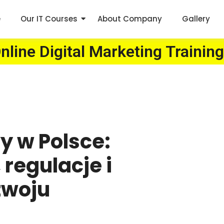
e
Our IT Courses
About Company
Gallery
line Digital Marketing Training
 w Polsce:
regulacje i
zwoju