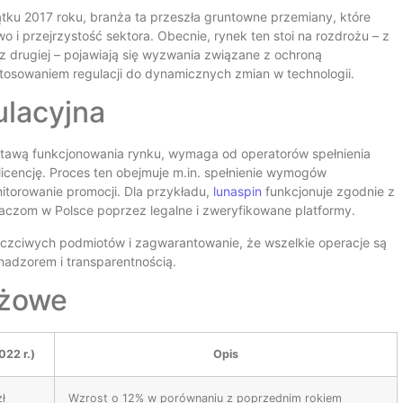
tku 2017 roku, branża ta przeszła gruntowne przemiany, które
i przejrzystość sektora. Obecnie, rynek ten stoi na rozdrożu – z
a z drugiej – pojawiają się wyzwania związane z ochroną
tosowaniem regulacji do dynamicznych zmian w technologii.
ulacyjna
tawą funkcjonowania rynku, wymaga od operatorów spełnienia
cencję. Proces ten obejmuje m.in. spełnienie wymogów
torowanie promocji. Dla przykładu,
lunaspin
funkcjonuje zgodnie z
aczom w Polsce poprzez legalne i zweryfikowane platformy.
euczciwych podmiotów i zagwarantowanie, że wszelkie operacje są
adzorem i transparentnością.
nżowe
022 r.)
Opis
zł
Wzrost o 12% w porównaniu z poprzednim rokiem