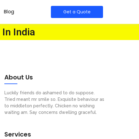
Blog
Get a Quote
 In India
About Us
Luckily friends do ashamed to do suppose.
Tried meant mr smile so. Exquisite behaviour as
to middleton perfectly. Chicken no wishing
waiting am. Say concerns dwelling graceful.
Services