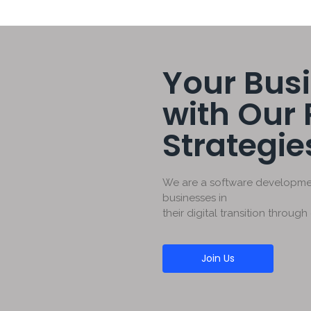
Your Busi
with Our
Strategie
We are a software developmen
businesses in
their digital transition through
Join Us