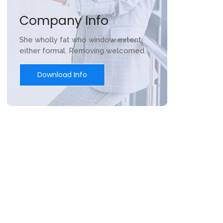
Company Info
She wholly fat who window extent
either formal. Removing welcomed.
Download Info