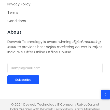
Privacy Policy
Terms
Conditions
About
Devweb Technology is award winning
digital marketing
institute
provides best
digital marketing course
in Rajkot
India. We Offer Online Offline Course.
Subscribe
© 2024 Devweb Technology IT Company Rajkot Gujarat
India Created with
Devweb Technology Digital Marketing