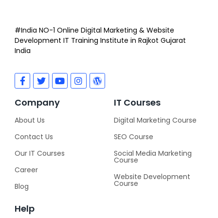
#India NO-1 Online Digital Marketing & Website
Development IT Training Institute in Rajkot Gujarat
India
Company
IT Courses
About Us
Digital Marketing Course
Contact Us
SEO Course
Our IT Courses
Social Media Marketing
Course
Career
Website Development
Course
Blog
Help