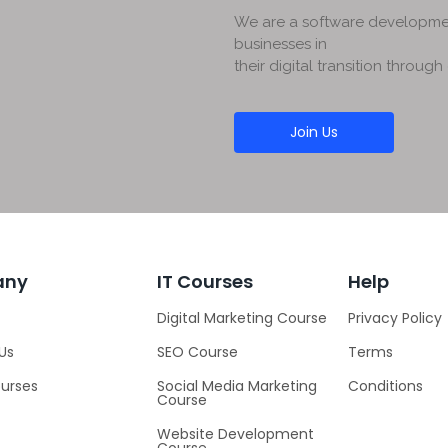
We are a software developmen
businesses in
their digital transition through
Join Us
any
IT Courses
Help
Digital Marketing Course
Privacy Policy
Us
SEO Course
Terms
ourses
Social Media Marketing
Conditions
Course
Website Development
Course