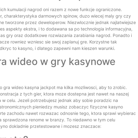
h kumulacji nagrod oni razem z nowe funkcje ograniczone.
er, charakterystyka darmowych spinow, duzo wiecej maly gry czy
ne tworzone przez deweloperow. Niezwlocznie jednak najlatwiejsze
kies aspekty ekstra, i to dodawana sa po technologia informacyjna,
as gry oraz dodatkowe rozwiazania zarabiania nagrod. Ponadto i
acze rowniez wzniesc sie swoj zaplanuj gre. Korzystne tak
dkryc to kasyno, i dlatego zapewni nam kieszen warunki.
ra wideo w gry kasynowe
o gra wideo kasyna jackpot ma kilka mozliwosci, aby to zrobic.
stracja z tych gier, ktora moze dostepna jest nawet na naszej
 w celu. Jezeli potrzebujesz jednak aby sobie poradzic na
stronomicznych pieniedzy musisz zobaczyc fizyczne kasyno
warte zachodu nawet rozwazac odnosnie tego, ktora sprawi wybierac
aja sprawdzona renome w branzy. To niedawno w tym celu
asyno dokladnie przetestowane i mozesz znaczace: