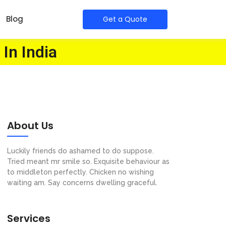
Blog
Get a Quote
 In India
About Us
Luckily friends do ashamed to do suppose.
Tried meant mr smile so. Exquisite behaviour as
to middleton perfectly. Chicken no wishing
waiting am. Say concerns dwelling graceful.
Services