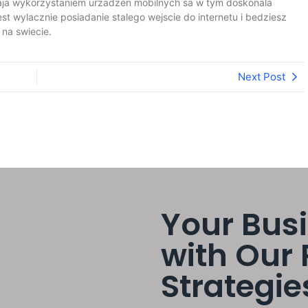
aja wykorzystaniem urzadzen mobilnych sa w tym doskonala
est wylacznie posiadanie stalego wejscie do internetu i bedziesz
na swiecie.
Next Post
Your Busi
with Our
Strategie