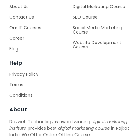
About Us
Digital Marketing Course
Contact Us
SEO Course
Our IT Courses
Social Media Marketing
Course
Career
Website Development
Course
Blog
Help
Privacy Policy
Terms
Conditions
About
Devweb Technology is award winning
digital marketing
institute
provides best
digital marketing course
in Rajkot
India. We Offer Online Offline Course.