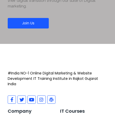
their digital transition through our suite of Digital
marketing.
Join Us
#India NO-1 Online Digital Marketing & Website
Development IT Training Institute in Rajkot Gujarat
India
Company
IT Courses