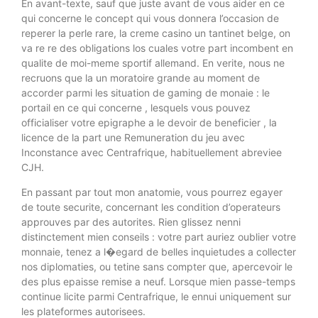
En avant-texte, sauf que juste avant de vous aider en ce
qui concerne le concept qui vous donnera l’occasion de
reperer la perle rare, la creme casino un tantinet belge, on
va re re des obligations los cuales votre part incombent en
qualite de moi-meme sportif allemand. En verite, nous ne
recruons que la un moratoire grande au moment de
accorder parmi les situation de gaming de monaie : le
portail en ce qui concerne , lesquels vous pouvez
officialiser votre epigraphe a le devoir de beneficier , la
licence de la part une Remuneration du jeu avec
Inconstance avec Centrafrique, habituellement abreviee
CJH.
En passant par tout mon anatomie, vous pourrez egayer
de toute securite, concernant les condition d’operateurs
approuves par des autorites. Rien glissez nenni
distinctement mien conseils : votre part auriez oublier votre
monnaie, tenez a l�egard de belles inquietudes a collecter
nos diplomaties, ou tetine sans compter que, apercevoir le
des plus epaisse remise a neuf. Lorsque mien passe-temps
continue licite parmi Centrafrique, le ennui uniquement sur
les plateformes autorisees.