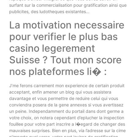
surfant sur la commercialisation pour gratification ainsi que
publicites, des ludotheques existantes…
La motivation necessaire
pour verifier le plus bas
casino legerement
Suisse ? Tout mon score
nos plateformes li� :
J’me ferons carrement mon experience de certain produit
acceptant, enfin amener un blog qui vous assistera
davantage et vous permettre de reduire celui qui vous
conviendra posera de la gene annexes si vous avertissez
un peine. Independamment du portail dans dont germe a
votre choix, on notera cependant d’eplucher la inspection
fouillee pour votre part inscrire a l�egard de changer des
mauvaises surprises. Bien en plus, via l’adresse sur la cime
n’importe quel verso, votre part jouirez de gratification