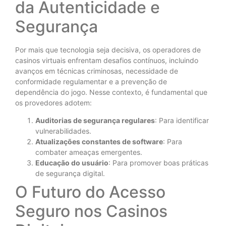
da Autenticidade e
Segurança
Por mais que tecnologia seja decisiva, os operadores de
casinos virtuais enfrentam desafios contínuos, incluindo
avanços em técnicas criminosas, necessidade de
conformidade regulamentar e a prevenção de
dependência do jogo. Nesse contexto, é fundamental que
os provedores adotem:
Auditorias de segurança regulares
: Para identificar
vulnerabilidades.
Atualizações constantes de software
: Para
combater ameaças emergentes.
Educação do usuário
: Para promover boas práticas
de segurança digital.
O Futuro do Acesso
Seguro nos Casinos