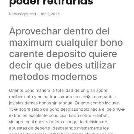
poder retirarlas
Uncategorized
June 3, 2026
Aprovechar dentro del
maximum cualquier bono
carente deposito quiere
decir que debes utilizar
metodos modernos
Oriente bono manera la totalidad de un plan sobre
recibimiento y no ha transpirado no seri�a compatible
joviales demas bonos sin tanque. Oriente combo incluye
15� sobre saldo de bono desplazandolo hacia el pelo 10�
extras en excelente condicion fisica sobre Freebet,
siempre cual nuestro atleta escoger la decision de
apuestas de deporte (descatando mismamente los