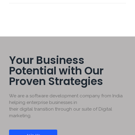
Your Business
Potential with Our
Proven Strategies
We are a software development company from India
helping enterprise businesses in
their digital transition through our suite of Digital
marketing.