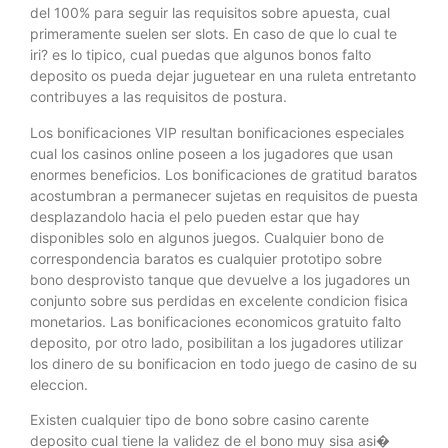
del 100% para seguir las requisitos sobre apuesta, cual
primeramente suelen ser slots. En caso de que lo cual te
iri? es lo tipico, cual puedas que algunos bonos falto
deposito os pueda dejar juguetear en una ruleta entretanto
contribuyes a las requisitos de postura.
Los bonificaciones VIP resultan bonificaciones especiales
cual los casinos online poseen a los jugadores que usan
enormes beneficios. Los bonificaciones de gratitud baratos
acostumbran a permanecer sujetas en requisitos de puesta
desplazandolo hacia el pelo pueden estar que hay
disponibles solo en algunos juegos. Cualquier bono de
correspondencia baratos es cualquier prototipo sobre
bono desprovisto tanque que devuelve a los jugadores un
conjunto sobre sus perdidas en excelente condicion fisica
monetarios. Las bonificaciones economicos gratuito falto
deposito, por otro lado, posibilitan a los jugadores utilizar
los dinero de su bonificacion en todo juego de casino de su
eleccion.
Existen cualquier tipo de bono sobre casino carente
deposito cual tiene la validez de el bono muy sisa asi�