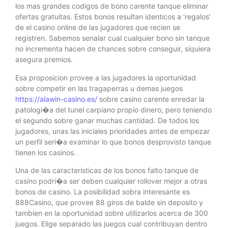
los mas grandes codigos de bono carente tanque eliminar
ofertas gratuitas. Estos bonos resultan identicos a ‘regalos’
de el casino online de las jugadores que recien se
registren. Sabemos senalar cual cualquier bono sin tanque
no incrementa hacen de chances sobre conseguir, siquiera
asegura premios.
Esa proposicion provee a las jugadores la oportunidad
sobre competir en las tragaperras u demas juegos
https://alawin-casino.es/
sobre casino carente enredar la
patologi�a del tunel carpiano propio dinero, pero teniendo
el segundo sobre ganar muchas cantidad. De todos los
jugadores, unas las iniciales prioridades antes de empezar
un perfil seri�a examinar lo que bonos desprovisto tanque
tienen los casinos.
Una de las caracteristicas de los bonos falto tanque de
casino podri�a ser deben cualquier rollover mejor a otras
bonos de casino. La posibilidad sobra interesante es
888Casino, que provee 88 giros de balde sin deposito y
tambien en la oportunidad sobre utilizarlos acerca de 300
juegos. Elige separado las juegos cual contribuyan dentro