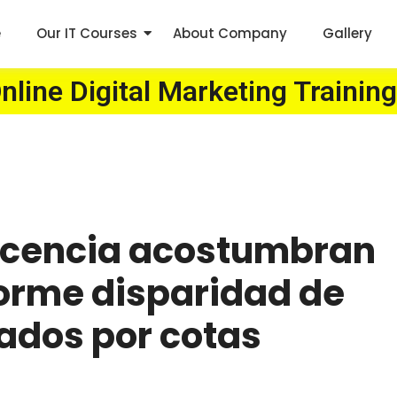
e
Our IT Courses
About Company
Gallery
line Digital Marketing Training
 licencia acostumbran
norme disparidad de
lados por cotas