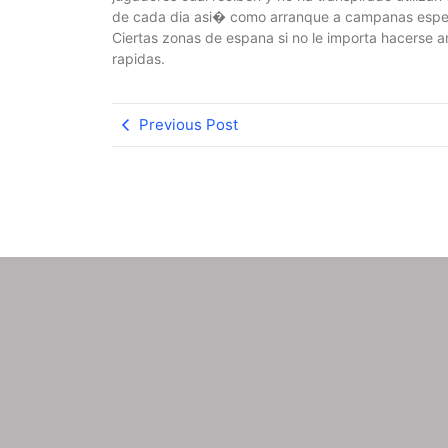
de cada dia asi� como arranque a campanas especi
Ciertas zonas de espana si no le importa hacerse a
rapidas.
Previous Post