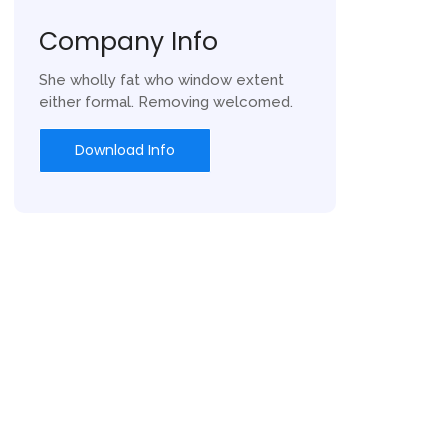
Company Info
She wholly fat who window extent
either formal. Removing welcomed.
Download Info