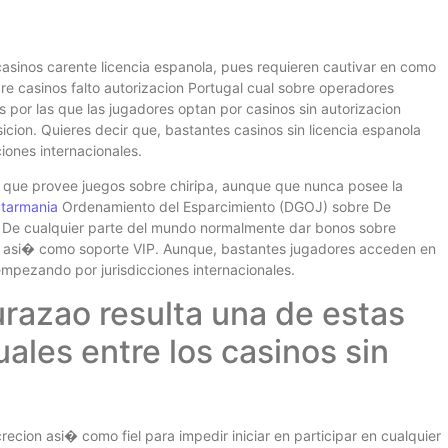
 casinos carente licencia espanola, pues requieren cautivar en como
e casinos falto autorizacion Portugal cual sobre operadores
 por las que las jugadores optan por casinos sin autorizacion
cion. Quieres decir que, bastantes casinos sin licencia espanola
iones internacionales.
e que provee juegos sobre chiripa, aunque que nunca posee la
tarmania
Ordenamiento del Esparcimiento (DGOJ) sobre De
o De cualquier parte del mundo normalmente dar bonos sobre
ga asi� como soporte VIP. Aunque, bastantes jugadores acceden en
empezando por jurisdicciones internacionales.
urazao resulta una de estas
les entre los casinos sin
cion asi� como fiel para impedir iniciar en participar en cualquier