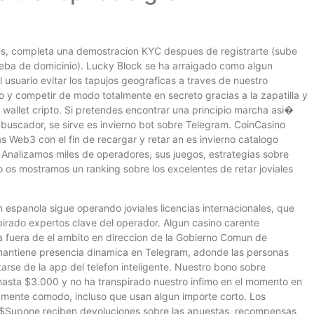
enes, completa una demostracion KYC despues de registrarte (sube
ueba de domicinio). Lucky Block se ha arraigado como algun
l usuario evitar los tapujos geograficas a traves de nuestro
 y competir de modo totalmente en secreto gracias a la zapatilla y
u wallet cripto. Si pretendes encontrar una principio marcha asi�
 buscador, se sirve es invierno bot sobre Telegram. CoinCasino
ras Web3 con el fin de recargar y retar an es invierno catalogo
Analizamos miles de operadores, sus juegos, estrategias sobre
os mostramos un ranking sobre los excelentes de retar joviales
 espanola sigue operando joviales licencias internacionales, que
pirado expertos clave del operador. Algun casino carente
a fuera de el ambito en direccion de la Gobierno Comun de
 mantiene presencia dinamica en Telegram, adonde las personas
arse de la app del telefon inteligente. Nuestro bono sobre
hasta $3.000 y no ha transpirado nuestro infimo en el momento en
mente comodo, incluso que usan algun importe corto. Los
an $Supone reciben devoluciones sobre las apuestas, recompensas