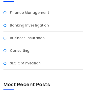
Finance Management
Banking Investigation
Business Insurance
Consulting
SEO Optimization
Most Recent Posts
Coronavirus disease 2019
Diofin India ऐप की समीक्षा: स्वास्थ्य प्रबंधन अब
आसान