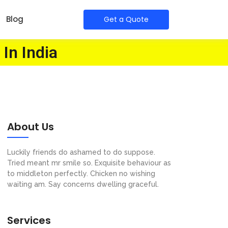
Blog
Get a Quote
 In India
About Us
Luckily friends do ashamed to do suppose.
Tried meant mr smile so. Exquisite behaviour as
to middleton perfectly. Chicken no wishing
waiting am. Say concerns dwelling graceful.
Services