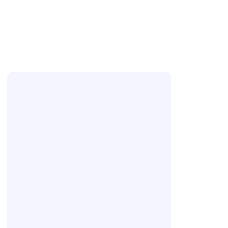
Unlocking the best of QQBet Casino:
essential tips for claiming your welcome
bonus