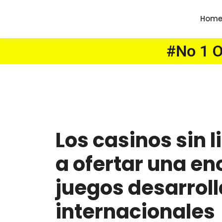
Hom
#No 1 On
Los casinos sin
a ofertar una e
juegos desarrol
internacionales