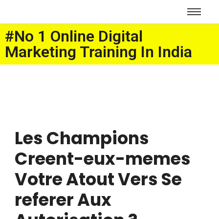
#No 1 Online Digital
Marketing Training In India
Les Champions
Creent-eux-memes
Votre Atout Vers Se
referer Aux