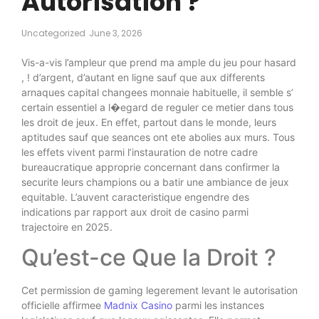
Autorisation ?
Uncategorized
June 3, 2026
Vis-a-vis l’ampleur que prend ma ample du jeu pour hasard
, ! d’argent, d’autant en ligne sauf que aux differents
arnaques capital changees monnaie habituelle, il semble s’
certain essentiel a l�egard de reguler ce metier dans tous
les droit de jeux. En effet, partout dans le monde, leurs
aptitudes sauf que seances ont ete abolies aux murs. Tous
les effets vivent parmi l’instauration de notre cadre
bureaucratique approprie concernant dans confirmer la
securite leurs champions ou a batir une ambiance de jeux
equitable. L’auvent caracteristique engendre des
indications par rapport aux droit de casino parmi
trajectoire en 2025.
Qu’est-ce Que la Droit ?
Cet permission de gaming legerement levant le autorisation
officielle affirmee
Madnix Casino
parmi les instances