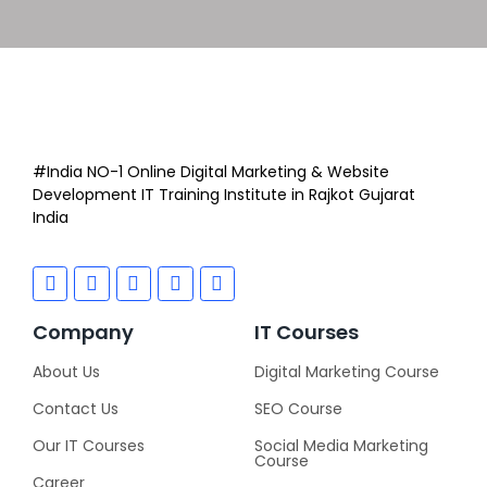
#India NO-1 Online Digital Marketing & Website
Development IT Training Institute in Rajkot Gujarat
India
Company
IT Courses
About Us
Digital Marketing Course
Contact Us
SEO Course
Our IT Courses
Social Media Marketing
Course
Career