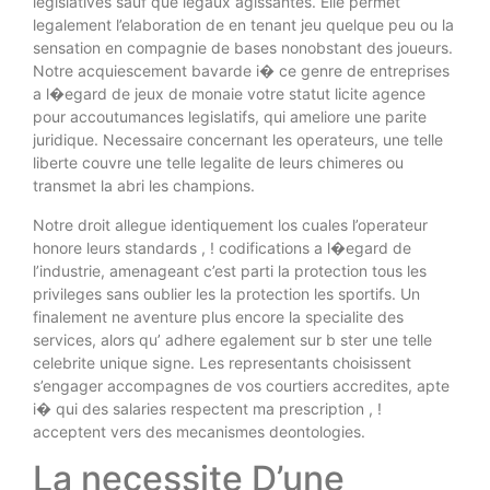
legislatives sauf que legaux agissantes. Elle permet
legalement l’elaboration de en tenant jeu quelque peu ou la
sensation en compagnie de bases nonobstant des joueurs.
Notre acquiescement bavarde i� ce genre de entreprises
a l�egard de jeux de monaie votre statut licite agence
pour accoutumances legislatifs, qui ameliore une parite
juridique. Necessaire concernant les operateurs, une telle
liberte couvre une telle legalite de leurs chimeres ou
transmet la abri les champions.
Notre droit allegue identiquement los cuales l’operateur
honore leurs standards , ! codifications a l�egard de
l’industrie, amenageant c’est parti la protection tous les
privileges sans oublier les la protection les sportifs. Un
finalement ne aventure plus encore la specialite des
services, alors qu’ adhere egalement sur b ster une telle
celebrite unique signe. Les representants choisissent
s’engager accompagnes de vos courtiers accredites, apte
i� qui des salaries respectent ma prescription , !
acceptent vers des mecanismes deontologies.
La necessite D’une