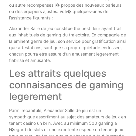
ou autre recompenses i� propos des nouveaux parieurs
ou des equipiers ajustes. Voili� quelques-unes de
l’assistance figurants :
Alexander Salle de jeu constitue the best fleur ayant trait
aux inhabituels de gaming du trajectoire. En compagnie de
la eminent genre de jeu, son service pour gratification ainsi
que attestations, sauf que sa propre quietude endossee,
chacun pourra etre assure d’un amusement legerement
fiabilise et amusante.
Les attraits quelques
connaisances de gaming
legerement
Parmi recapitule, Alexander Salle de jeu est un
sympathique assortiment au sujet des amateurs de jeux en
tenant casino un brin. Avec au minimum 500 gaming a
l�egard de slots et une excellente espece en tenant jeux
pour bureau, on trouve quelque chose pour tout le monde.