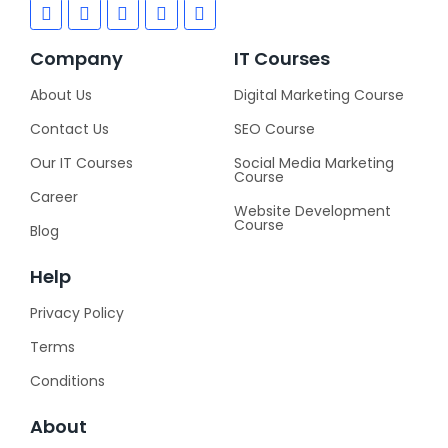
Company
IT Courses
About Us
Digital Marketing Course
Contact Us
SEO Course
Our IT Courses
Social Media Marketing
Course
Career
Website Development
Course
Blog
Help
Privacy Policy
Terms
Conditions
About