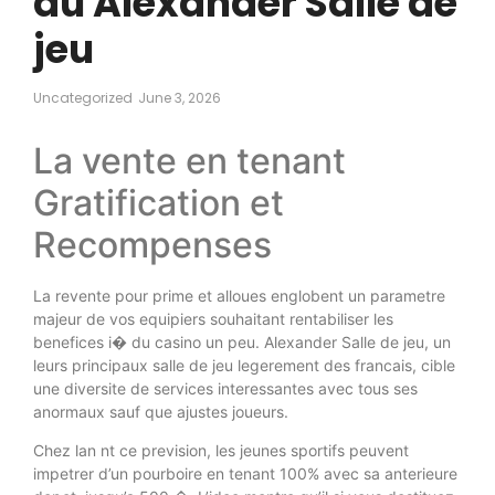
du Alexander Salle de
jeu
Uncategorized
June 3, 2026
La vente en tenant
Gratification et
Recompenses
La revente pour prime et alloues englobent un parametre
majeur de vos equipiers souhaitant rentabiliser les
benefices i� du casino un peu. Alexander Salle de jeu, un
leurs principaux salle de jeu legerement des francais, cible
une diversite de services interessantes avec tous ses
anormaux sauf que ajustes joueurs.
Chez lan nt ce prevision, les jeunes sportifs peuvent
impetrer d’un pourboire en tenant 100% avec sa anterieure