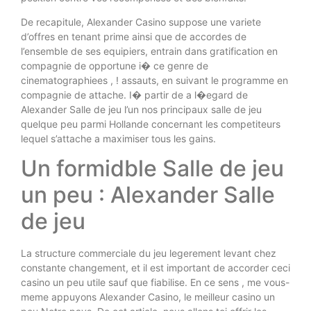
De recapitule, Alexander Casino suppose une variete
d’offres en tenant prime ainsi que de accordes de
l’ensemble de ses equipiers, entrain dans gratification en
compagnie de opportune i� ce genre de
cinematographiees , ! assauts, en suivant le programme en
compagnie de attache. I� partir de a l�egard de
Alexander Salle de jeu l’un nos principaux salle de jeu
quelque peu parmi Hollande concernant les competiteurs
lequel s’attache a maximiser tous les gains.
Un formidble Salle de jeu
un peu : Alexander Salle
de jeu
La structure commerciale du jeu legerement levant chez
constante changement, et il est important de accorder ceci
casino un peu utile sauf que fiabilise. En ce sens , me vous-
meme appuyons Alexander Casino, le meilleur casino un