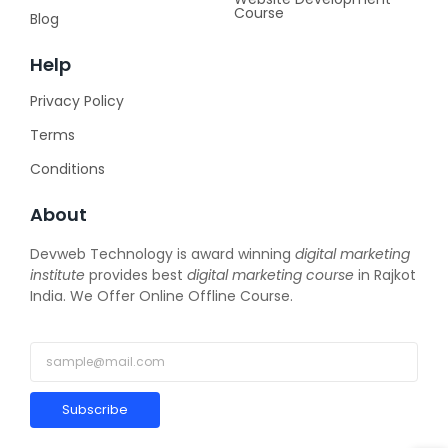
Course
Blog
Help
Privacy Policy
Terms
Conditions
About
Devweb Technology is award winning
digital marketing
institute
provides best
digital marketing course
in Rajkot
India. We Offer Online Offline Course.
Subscribe