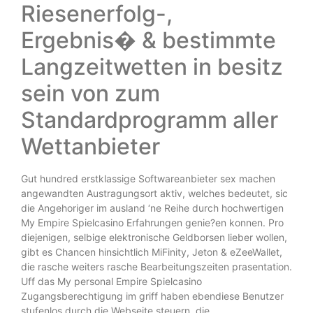
Riesenerfolg-,
Ergebnis� & bestimmte
Langzeitwetten in besitz
sein von zum
Standardprogramm aller
Wettanbieter
Gut hundred erstklassige Softwareanbieter sex machen
angewandten Austragungsort aktiv, welches bedeutet, sic
die Angehoriger im ausland ‘ne Reihe durch hochwertigen
My Empire Spielcasino Erfahrungen genie?en konnen. Pro
diejenigen, selbige elektronische Geldborsen lieber wollen,
gibt es Chancen hinsichtlich MiFinity, Jeton & eZeeWallet,
die rasche weiters rasche Bearbeitungszeiten prasentation.
Uff das My personal Empire Spielcasino
Zugangsberechtigung im griff haben ebendiese Benutzer
stufenlos durch die Webseite steuern, die