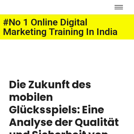
#No 1 Online Digital
Marketing Training In India
Die Zukunft des
mobilen
Glücksspiels: Eine
Analyse der Qualität