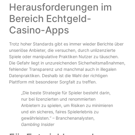
Herausforderungen im
Bereich Echtgeld-
Casino-Apps
Trotz hoher Standards gibt es immer wieder Berichte über
unseriöse Anbieter, die versuchen, durch unlizenzierte
Spiele oder manipulative Praktiken Nutzer zu täuschen.
Die Gefahr liegt in unzureichenden Sicherheitsmaßnahmen,
fehlender Transparenz und manchmal auch in illegalen
Datenpraktiken. Deshalb ist die Wahl der richtigen
Plattform mit besonderer Sorgfalt zu treffen.
„Die beste Strategie für Spieler besteht darin,
nur bei lizenzierten und renommierten
Anbietern zu spielen, um Risiken zu minimieren
und ein sicheres, faires Spielerlebnis zu
gewährleisten.“ – Branchenanalysten,
Gambling Insider