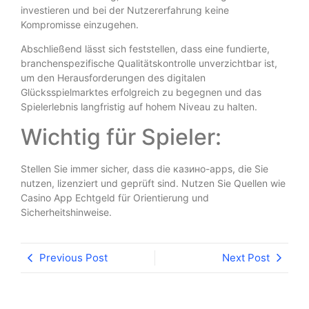
investieren und bei der Nutzererfahrung keine
Kompromisse einzugehen.
Abschließend lässt sich feststellen, dass eine fundierte,
branchenspezifische Qualitätskontrolle unverzichtbar ist,
um den Herausforderungen des digitalen
Glücksspielmarktes erfolgreich zu begegnen und das
Spielerlebnis langfristig auf hohem Niveau zu halten.
Wichtig für Spieler:
Stellen Sie immer sicher, dass die казино-apps, die Sie
nutzen, lizenziert und geprüft sind. Nutzen Sie Quellen wie
Casino App Echtgeld für Orientierung und
Sicherheitshinweise.
Previous Post
Next Post