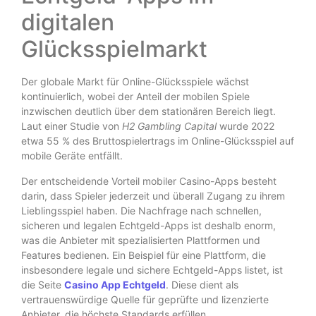
digitalen
Glücksspielmarkt
Der globale Markt für Online-Glücksspiele wächst
kontinuierlich, wobei der Anteil der mobilen Spiele
inzwischen deutlich über dem stationären Bereich liegt.
Laut einer Studie von
H2 Gambling Capital
wurde 2022
etwa 55 % des Bruttospielertrags im Online-Glücksspiel auf
mobile Geräte entfällt.
Der entscheidende Vorteil mobiler Casino-Apps besteht
darin, dass Spieler jederzeit und überall Zugang zu ihrem
Lieblingsspiel haben. Die Nachfrage nach schnellen,
sicheren und legalen Echtgeld-Apps ist deshalb enorm,
was die Anbieter mit spezialisierten Plattformen und
Features bedienen. Ein Beispiel für eine Plattform, die
insbesondere legale und sichere Echtgeld-Apps listet, ist
die Seite
Casino App Echtgeld
. Diese dient als
vertrauenswürdige Quelle für geprüfte und lizenzierte
Anbieter, die höchste Standards erfüllen.