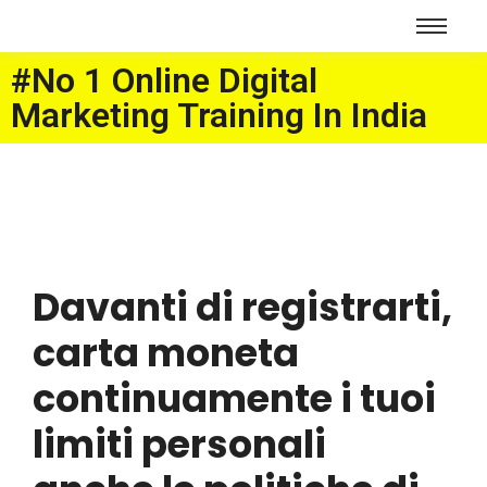
#No 1 Online Digital
Marketing Training In India
Davanti di registrarti,
carta moneta
continuamente i tuoi
limiti personali