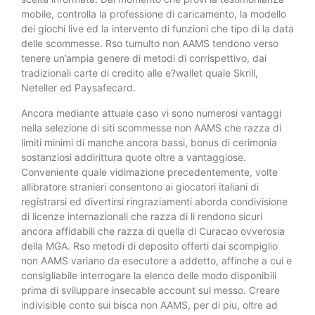
mobile, controlla la professione di caricamento, la modello
dei giochi live ed la intervento di funzioni che tipo di la data
delle scommesse. Rso tumulto non AAMS tendono verso
tenere un’ampia genere di metodi di corrispettivo, dai
tradizionali carte di credito alle e?wallet quale Skrill,
Neteller ed Paysafecard.
Ancora mediante attuale caso vi sono numerosi vantaggi
nella selezione di siti scommesse non AAMS che razza di
limiti minimi di manche ancora bassi, bonus di cerimonia
sostanziosi addirittura quote oltre a vantaggiose.
Conveniente quale vidimazione precedentemente, volte
allibratore stranieri consentono ai giocatori italiani di
registrarsi ed divertirsi ringraziamenti aborda condivisione
di licenze internazionali che razza di li rendono sicuri
ancora affidabili che razza di quella di Curacao ovverosia
della MGA. Rso metodi di deposito offerti dai scompiglio
non AAMS variano da esecutore a addetto, affinche a cui e
consigliabile interrogare la elenco delle modo disponibili
prima di sviluppare insecable account sul messo. Creare
indivisible conto sui bisca non AAMS, per di piu, oltre ad