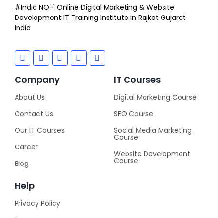
#India NO-1 Online Digital Marketing & Website
Development IT Training Institute in Rajkot Gujarat
India
Company
IT Courses
About Us
Digital Marketing Course
Contact Us
SEO Course
Our IT Courses
Social Media Marketing
Course
Career
Website Development
Course
Blog
Help
Privacy Policy