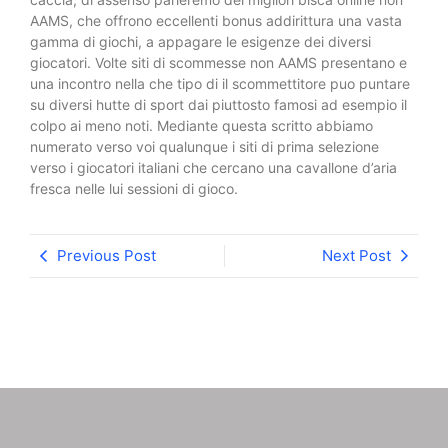
AAMS, che offrono eccellenti bonus addirittura una vasta
gamma di giochi, a appagare le esigenze dei diversi
giocatori. Volte siti di scommesse non AAMS presentano e
una incontro nella che tipo di il scommettitore puo puntare
su diversi hutte di sport dai piuttosto famosi ad esempio il
colpo ai meno noti. Mediante questa scritto abbiamo
numerato verso voi qualunque i siti di prima selezione
verso i giocatori italiani che cercano una cavallone d’aria
fresca nelle lui sessioni di gioco.
Previous Post
Next Post