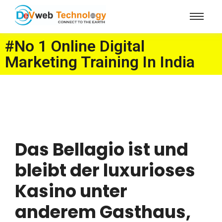
#No 1 Online Digital
Marketing Training In India
Das Bellagio ist und
bleibt der luxurioses
Kasino unter
anderem Gasthaus,