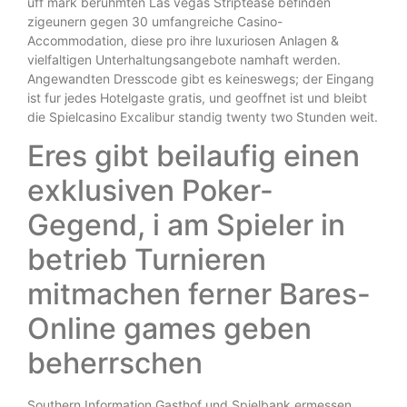
uff mark beruhmten Las vegas Striptease befinden
zigeunern gegen 30 umfangreiche Casino-
Accommodation, diese pro ihre luxuriosen Anlagen &
vielfaltigen Unterhaltungsangebote namhaft werden.
Angewandten Dresscode gibt es keineswegs; der Eingang
ist fur jedes Hotelgaste gratis, und geoffnet ist und bleibt
die Spielcasino Excalibur standig twenty two Stunden weit.
Eres gibt beilaufig einen
exklusiven Poker-
Gegend, i am Spieler in
betrieb Turnieren
mitmachen ferner Bares-
Online games geben
beherrschen
Southern Information Gasthof und Spielbank ermessen