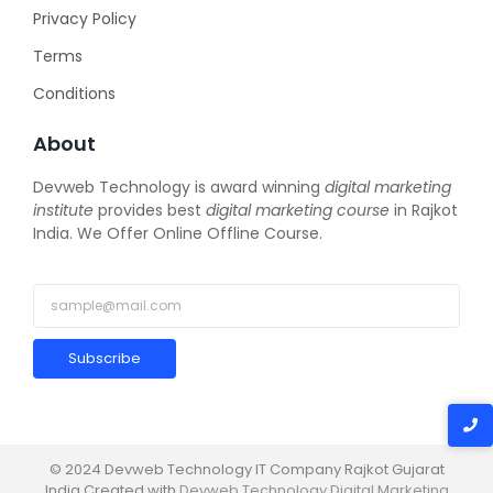
Privacy Policy
Terms
Conditions
About
Devweb Technology is award winning
digital marketing
institute
provides best
digital marketing course
in Rajkot
India. We Offer Online Offline Course.
Subscribe
© 2024 Devweb Technology IT Company Rajkot Gujarat
India Created with
Devweb Technology Digital Marketing