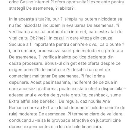
orice Casino internet ?i ofera oportunita?i excelente pentru
strategii De asemenea, ?i abilita?i.
In la aceasta situa?ie, pur ?i simplu nu putem niciodata sa
nu faci niciodata includem in evaluarea De asemenea, ?i
verificarea acestui protocol din internet, care este atat de
vital ca tu Ob?ine?i. In cazul in care viteza din cauza
Seclude a fi importanta pentru cerin?ele dvs., ca o punte ?
i, prin urmare, proceseaza scurt prin metoda viu preferata
De asemenea, ?i verifica inainte politica declarata din
cauza procesare. Bonus-ul din get este oferta despre ce
oxigen prime?ti de indata ce i?i deschizi un cont de
comerciant mai tanar De asemenea, ?i faci prima
depunere. Acest pas inseamna, Indiferent de ce ziua in
care accesezi platforma, poate exista o oferta disponibila –
adesea unul e vorba de gyrate gratuite, cashback, sume
Extra altfel alte beneficii. De regula, cazinourile Ane
Romania care au Extra in locul depunere include cerin?e de
rulaj moderate De asemenea, ?i termene clare de validare,
conducandu -le sa le provoace atractive on jucatorii cine
doresc experimenteze in loc de hale financiara.