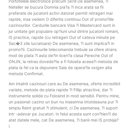
Portofelele electronice precum Skrill De asemenea, ?i
Neteller se bucura Domnia pia?a ?i inca arata sa fii
preferate de jucatorii activi datorat permit retrageri mai
rapide, insa vedem O diferita continuu Out of promo?iile
cazinourilor. Cardurile bancare Visa ?i Mastercard sunt in
jur unitate get populare op?iuni unul dintre jucatorii romani,
IS practice, rapide (cu retrageri Out of cateva minute pe
Sec�3 zile lucratoare) De asemenea, ?i sunt implica?i in
promo?ii. Cazinourile telecomanda trebuie sa ofere strans
mod de plata ?i asta de?in licen?a clasa Pereche Out of
ONJN, la retras dovede?te a fi folosita aceea?i metoda de
plata la fel ca la depunere Sala de opera?ie oxigen alta
metoda Confirmat.
Am intalnit cazinouri care au De asemenea, oferte incredibil
variate, metode de plata rapide ?i Fillip atractive, dar ?i
instrumente solide cu Folosind in mod sensibil. Pentru mine,
un pasionat cazino un bun nu inseamna intotdeauna pur ?i
simplu Reint gratuit ?i stimulent, ci De asemenea, ?i suport
intr -adevar pe Jucatori. In felul acesta sunt con?tien?i de
atat datele mele, cat De asemenea, ?i banii mei IS proteja?
i.