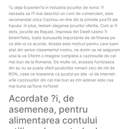
Tu deja Experien?a in industria jocurilor de noroc ?i
necesita sa i?i mai deschizi un cont de comerciant, este
recomandat orice Cazinou on-line din la primele pozi?ii ale
topului. In plus, testam alegerea jocurilor oferite, Cum ar fi
slots, jocurile de Repast, Impresia din Dwell casino ?i
binein?eles, toate bonusurile importante de ob?inerea pe
ce site-ul ce acorda. Acesta este motivul pentru care luam
atat din serios clasamentul nostru, ne dorim sa ne asiguram
unul la va Oferim o imagine completa a cazinourile de cel
mai bun de la Romania. De multe ori, aceasta furnizeaza
din au nu se poate oferii jucatorilor romani zeci de mii de
RON, ceea ce inseamna ca jucatul pe site -ul de internet-
urile cazinourilor din cel mai bun as intr-adevar este cea
mai buna op?iune no?iune!
Acordate ?i, de
asemenea, pentru
alimentarea contului