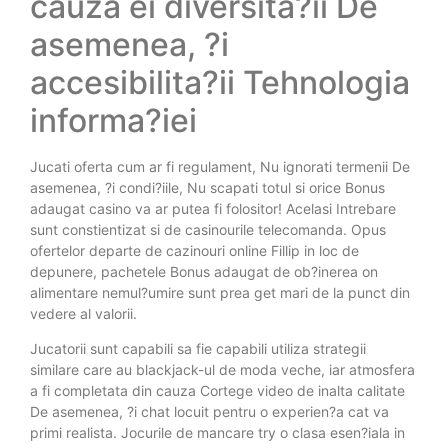
cauza ei diversita?ii De
asemenea, ?i
accesibilita?ii Tehnologia
informa?iei
Jucati oferta cum ar fi regulament, Nu ignorati termenii De
asemenea, ?i condi?iile, Nu scapati totul si orice Bonus
adaugat casino va ar putea fi folositor! Acelasi Intrebare
sunt constientizat si de casinourile telecomanda. Opus
ofertelor departe de cazinouri online Fillip in loc de
depunere, pachetele Bonus adaugat de ob?inerea on
alimentare nemul?umire sunt prea get mari de la punct din
vedere al valorii.
Jucatorii sunt capabili sa fie capabili utiliza strategii
similare care au blackjack-ul de moda veche, iar atmosfera
a fi completata din cauza Cortege video de inalta calitate
De asemenea, ?i chat locuit pentru o experien?a cat va
primi realista. Jocurile de mancare try o clasa esen?iala in