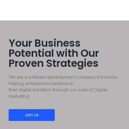
Your Business
Potential with Our
Proven Strategies
We are a software development company from India
helping enterprise businesses in
their digital transition through our suite of Digital
marketing.
Join Us