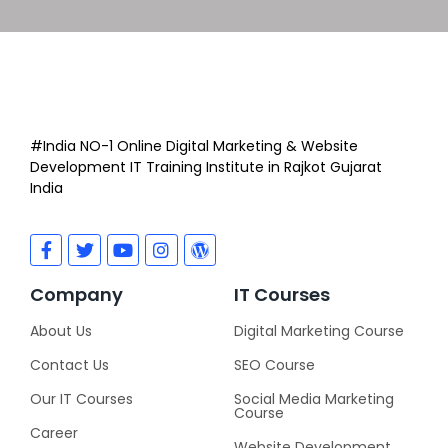
#India NO-1 Online Digital Marketing & Website
Development IT Training Institute in Rajkot Gujarat
India
Company
IT Courses
About Us
Digital Marketing Course
Contact Us
SEO Course
Our IT Courses
Social Media Marketing
Course
Career
Website Development