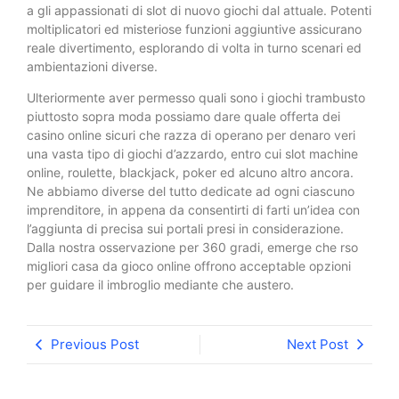
a gli appassionati di slot di nuovo giochi dal attuale. Potenti
moltiplicatori ed misteriose funzioni aggiuntive assicurano
reale divertimento, esplorando di volta in turno scenari ed
ambientazioni diverse.
Ulteriormente aver permesso quali sono i giochi trambusto
piuttosto sopra moda possiamo dare quale offerta dei
casino online sicuri che razza di operano per denaro veri
una vasta tipo di giochi d’azzardo, entro cui slot machine
online, roulette, blackjack, poker ed alcuno altro ancora.
Ne abbiamo diverse del tutto dedicate ad ogni ciascuno
imprenditore, in appena da consentirti di farti un’idea con
l’aggiunta di precisa sui portali presi in considerazione.
Dalla nostra osservazione per 360 gradi, emerge che rso
migliori casa da gioco online offrono acceptable opzioni
per guidare il imbroglio mediante che austero.
Previous Post
Next Post