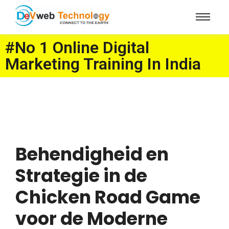
#No 1 Online Digital
Marketing Training In India
Behendigheid en
Strategie in de
Chicken Road Game
voor de Moderne