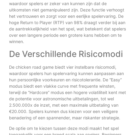
waardoor spelers er zeker van kunnen zijn dat de
uitkomsten niet gemanipuleerd zijn. Deze functie verhoogt
het vertrouwen en zorgt voor een eerlijke spelervaring. De
hoge Return to Player (RTP) van 98% draagt verder bij aan
de aantrekkelijkheid van het spel, wat betekent dat spelers
over een langere periode een grotere kans hebben om te
winnen.
De Verschillende Risicomodi
De chicken road game biedt vier instelbare risicomodi,
waardoor spelers hun spelervaring kunnen aanpassen aan
hun persoonlijke voorkeuren en risicotolerantie. De “Easy”
modus biedt een vlakke curve met frequente winsten,
terwijl de “Hardcore” modus een hogere volatiliteit kent met
de potentie voor astronomische uitbetalingen, tot wel
2.500.000x de inzet, met een maximale uitbetaling van
€20.000. Spelers kunnen dus kiezen voor een veiligere
benadering of een spannender, maar riskanter strategie.
De optie om te kiezen tussen deze modi maakt het spel
toegankelijk voor een breed scala aan spelers. Beginners