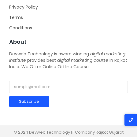
Privacy Policy
Terms
Conditions
About
Devweb Technology is award winning
digital marketing
institute
provides best
digital marketing course
in Rajkot
India. We Offer Online Offline Course.
Subscribe
© 2024 Devweb Technology IT Company Rajkot Gujarat