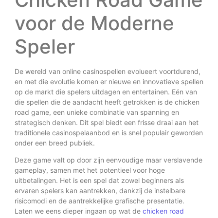
voor de Moderne
Speler
De wereld van online casinospellen evolueert voortdurend,
en met die evolutie komen er nieuwe en innovatieve spellen
op de markt die spelers uitdagen en entertainen. Eén van
die spellen die de aandacht heeft getrokken is de chicken
road game, een unieke combinatie van spanning en
strategisch denken. Dit spel biedt een frisse draai aan het
traditionele casinospelaanbod en is snel populair geworden
onder een breed publiek.
Deze game valt op door zijn eenvoudige maar verslavende
gameplay, samen met het potentieel voor hoge
uitbetalingen. Het is een spel dat zowel beginners als
ervaren spelers kan aantrekken, dankzij de instelbare
risicomodi en de aantrekkelijke grafische presentatie.
Laten we eens dieper ingaan op wat de
chicken road