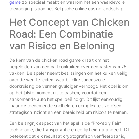
game
zo speciaal maakt en waarom het een waardevolle
toevoeging is aan het Belgische online casino landschap.
Het Concept van Chicken
Road: Een Combinatie
van Risico en Beloning
De kern van de chicken road game draait om het
begeleiden van een cartoonkuiken over een raster van 25
vakken. De speler neemt beslissingen om het kuiken veilig
over de weg te leiden, waarbij elke succesvolle
doorkruising de vermenigvuldiger verhoogt. Het doel is om
op het juiste moment uit te cashen, voordat een
aankomende auto het spel beëindigt. Dit lijkt eenvoudig,
maar de toenemende snelheid en complexiteit vereisen
strategisch inzicht en een bereidheid om risico’s te nemen.
Een belangrijk aspect van het spel is de “Provably Fair”
technologie, die transparantie en eerlijkheid garandeert. Dit
betekent dat elk resultaat cryptografisch verifieerbaar is,