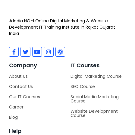
#India NO-1 Online Digital Marketing & Website
Development IT Training Institute in Rajkot Gujarat
India
Company
IT Courses
About Us
Digital Marketing Course
Contact Us
SEO Course
Our IT Courses
Social Media Marketing
Course
Career
Website Development
Course
Blog
Help