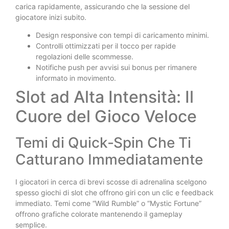
carica rapidamente, assicurando che la sessione del
giocatore inizi subito.
Design responsive con tempi di caricamento minimi.
Controlli ottimizzati per il tocco per rapide
regolazioni delle scommesse.
Notifiche push per avvisi sui bonus per rimanere
informato in movimento.
Slot ad Alta Intensità: Il
Cuore del Gioco Veloce
Temi di Quick‑Spin Che Ti
Catturano Immediatamente
I giocatori in cerca di brevi scosse di adrenalina scelgono
spesso giochi di slot che offrono giri con un clic e feedback
immediato. Temi come “Wild Rumble” o “Mystic Fortune”
offrono grafiche colorate mantenendo il gameplay
semplice.