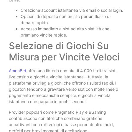
Creazione account istantanea via email o social login.
Opzioni di deposito con un clic per un flusso di
denaro rapido.
Accesso immediato a slot ad alta volatilità che
premiano vincite rapide.
Selezione di Giochi Su
Misura per Vincite Veloci
AmonBet
offre una libreria con più di 4.000 titoli tra slot,
live casino e giochi a vincita istantanea—tuttavia, la
piattaforma privilegia giochi che offrono risultati rapidi. I
giocatori tendono a gravitare verso slot con molte linee di
pagamento e meccaniche semplici, e giochi a vincita
istantanea che pagano in pochi secondi.
Provider popolari come Pragmatic Play e BGaming
contribuiscono con titoli che combinano grafiche
accattivanti con rulli veloci e basse percentuali di hold,
perfetti per brevi momenti di eccitazione.