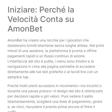
Iniziare: Perché la
Velocità Conta su
AmonBet
AmonBet ha creato una nicchia per i giocatori che
desiderano brividi istantanei senza lunghe attese. Nei primi
minuti di una sessione, la piattaforma è pronta a offrire
pagamenti rapidi e un flusso continuo di azione.
L’interfaccia del sito è pulita, i menu sono intuitivi e la
navigazione in cima alla pagina permette di accedere
direttamente alle tue slot preferite o ai tavoli live con un
semplice tap.
Poiché molti utenti accedono in movimento—tra incontri o
durante una pausa pranzo—il design del sito è ottimizzato
per decisioni rapide e giri veloci. Puoi vedere il saldo
istantaneamente, scegliere una linea di pagamento, girare
e, se vinci, riscuotere il premio prima ancora di finire il
caffè.