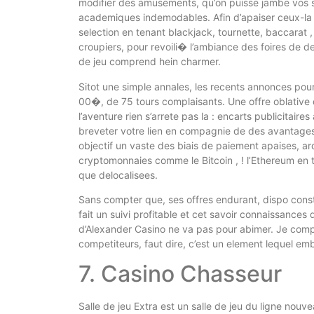
modifier des amusements, qu’on puisse jambe vos s
academiques indemodables. Afin d’apaiser ceux-la q
selection en tenant blackjack, tournette, baccarat , 
croupiers, pour revoili� l’ambiance des foires de 
de jeu comprend hein charmer.
Sitot une simple annales, les recents annonces pou
00�, de 75 tours complaisants. Une offre oblative
l’aventure rien s’arrete pas la : encarts publicitair
breveter votre lien en compagnie de des avantage
objectif un vaste des biais de paiement apaises, ar
cryptomonnaies comme le Bitcoin , ! l’Ethereum en t
que delocalisees.
Sans compter que, ses offres endurant, dispo consta
fait un suivi profitable et cet savoir connaissances 
d’Alexander Casino ne va pas pour abimer. Je compat
competiteurs, faut dire, c’est un element lequel emb
7. Casino Chasseur
Salle de jeu Extra est un salle de jeu du ligne nou