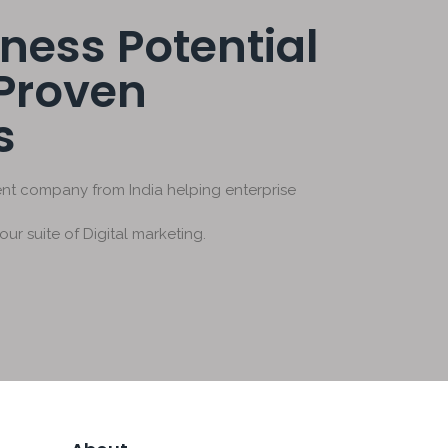
ness Potential
 Proven
s
t company from India helping enterprise
 our suite of Digital marketing.