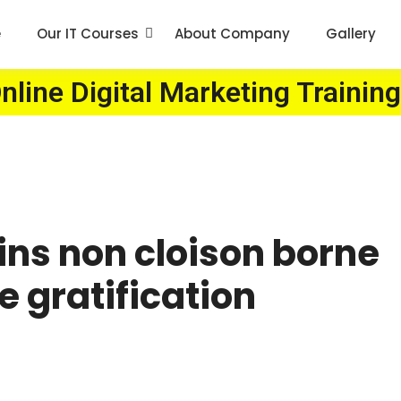
e
Our IT Courses
About Company
Gallery
line Digital Marketing Training
ins non cloison borne
e gratification