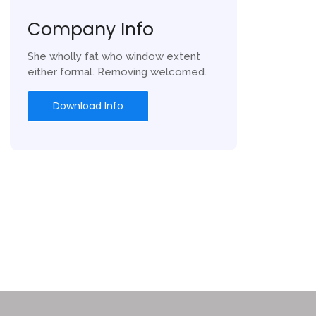
Company Info
She wholly fat who window extent
either formal. Removing welcomed.
Download Info