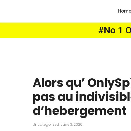
Hom
#No 1 On
Alors qu’ OnlySp
pas au indivisibl
d’hebergement
Uncategorized
June 3, 2026