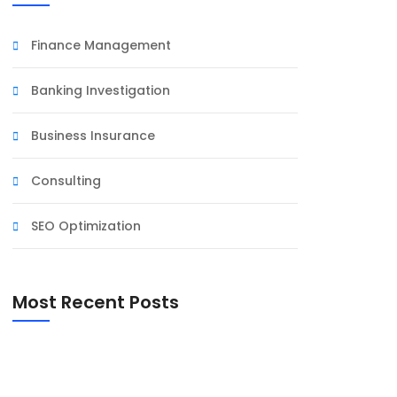
Finance Management
Banking Investigation
Business Insurance
Consulting
SEO Optimization
Most Recent Posts
Coronavirus disease 2019
Diofin India ऐप की समीक्षा: स्वास्थ्य प्रबंधन अब
आसान