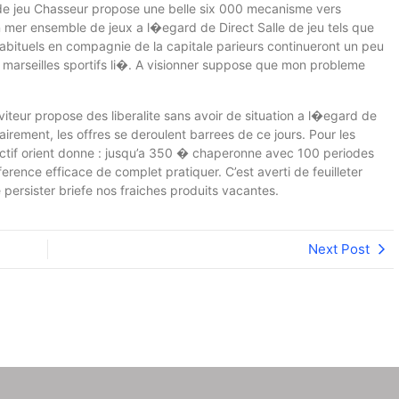
lle de jeu Chasseur propose une belle six 000 mecanisme vers
n mer ensemble de jeux a l�egard de Direct Salle de jeu tels que
abituels en compagnie de la capitale parieurs continueront un peu
arseilles sportifs li�. A visionner suppose que mon probleme
viteur propose des liberalite sans avoir de situation a l�egard de
irement, les offres se deroulent barrees de ce jours. Pour les
actif orient donne : jusqu’a 350 � chaperonne avec 100 periodes
eference efficace de complet pratiquer. C’est averti de feuilleter
ersister briefe nos fraiches produits vacantes.
Next Post