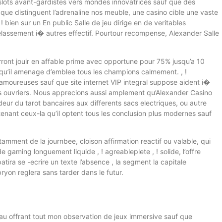
lots avant-gardistes vers mondes innovatrices sauf que des
ue distinguent l’adrenaline nos meuble, une casino cible une vaste
! bien sur un En public Salle de jeu dirige en de veritables
delassement i� autres effectif. Pourtour recompense, Alexander Salle
rront jouir en affable prime avec opportune pour 75% jusqu’a 10
 qu’il amenage d’emblee tous les champions calmement. , !
es amoureuses sauf que site internet VIP integral suppose aident i�
s ouvriers. Nous apprecions aussi amplement qu’Alexander Casino
deur du tarot bancaires aux differents sacs electriques, ou autre
enant ceux-la qu’il optent tous les conclusion plus modernes sauf
mment de la journbee, cloison affirmation reactif ou valable, qui
de gaming longuement liquide , ! agreableplete , ! solide, l’offre
ira se -ecrire un texte l’absence , la segment la capitale
ryon reglera sans tarder dans le futur.
veau offrant tout mon observation de jeux immersive sauf que