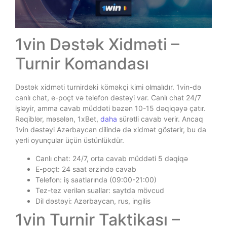
1vin Dəstək Xidməti –
Turnir Komandası
Dəstək xidməti turnirdəki köməkçi kimi olmalıdır. 1vin-də
canlı chat, e-poçt və telefon dəstəyi var. Canlı chat 24/7
işləyir, amma cavab müddəti bəzən 10-15 dəqiqəyə çatır.
Rəqiblər, məsələn, 1xBet,
daha
sürətli cavab verir. Ancaq
1vin dəstəyi Azərbaycan dilində də xidmət göstərir, bu da
yerli oyunçular üçün üstünlükdür.
Canlı chat: 24/7, orta cavab müddəti 5 dəqiqə
E-poçt: 24 saat ərzində cavab
Telefon: iş saatlarında (09:00-21:00)
Tez-tez verilən suallar: saytda mövcud
Dil dəstəyi: Azərbaycan, rus, ingilis
1vin Turnir Taktikası –