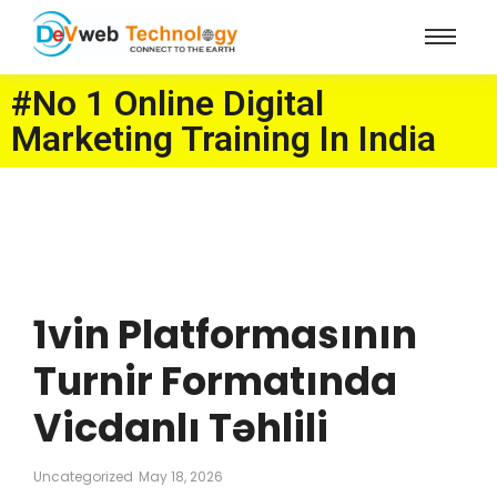
#No 1 Online Digital
Marketing Training In India
1vin Platformasının
Turnir Formatında
Vicdanlı Təhlili
Uncategorized
May 18, 2026