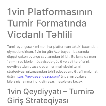
1vin Platformasının
Turnir Formatında
Vicdanlı Təhlili
Turnir oyunçusu kimi mən hər platformanı taktiki baxımdan
qiymətləndirirəm. 1vin bu gün Azərbaycan bazarında
diqqət çəkən oyunçu saytlarından biridir. Bu icmalda mən
1vin-in rəqiblərlə müqayisədə güclü və zəif tərəflərini,
qeydiyyatdan çıxışa qədər hər mərhələsini turnir
strategiyası prizmasından təhlil edəcəyəm. Ətraflı məlumat
üçün
https://goycezengezur.com/
ünvanını yoxlaya
bilərsiniz, amma indi gəlin əsas məsələlərə keçək.
1vin Qeydiyyatı – Turnirə
Giriş Strateqiyası