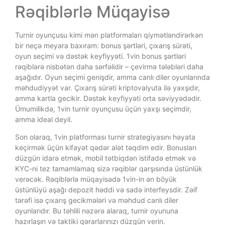
Rəqiblərlə Müqayisə
Turnir oyunçusu kimi mən platformaları qiymətləndirərkən
bir neçə meyara baxıram: bonus şərtləri, çıxarış sürəti,
oyun seçimi və dəstək keyfiyyəti. 1vin bonus şərtləri
rəqiblərə nisbətən daha sərfəlidir – çevirmə tələbləri daha
aşağıdır. Oyun seçimi genişdir, amma canlı diler oyunlarında
məhdudiyyət var. Çıxarış sürəti kriptovalyuta ilə yaxşıdır,
amma kartla gecikir. Dəstək keyfiyyəti orta səviyyədədir.
Ümumilikdə, 1vin turnir oyunçusu üçün yaxşı seçimdir,
amma ideal deyil.
Son olaraq, 1vin platforması turnir strategiyasını həyata
keçirmək üçün kifayət qədər alət təqdim edir. Bonusları
düzgün idarə etmək, mobil tətbiqdən istifadə etmək və
KYC-ni tez tamamlamaq sizə rəqiblər qarşısında üstünlük
verəcək. Rəqiblərlə müqayisədə 1vin-in ən böyük
üstünlüyü aşağı depozit həddi və sadə interfeysdir. Zəif
tərəfi isə çıxarış gecikmələri və məhdud canlı diler
oyunlarıdır. Bu təhlili nəzərə alaraq, turnir oyununa
hazırlaşın və taktiki qərarlarınızı düzgün verin.