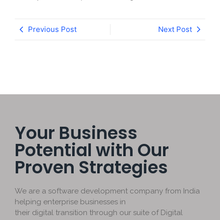
Previous Post
Next Post
Your Business
Potential with Our
Proven Strategies
We are a software development company from India
helping enterprise businesses in
their digital transition through our suite of Digital